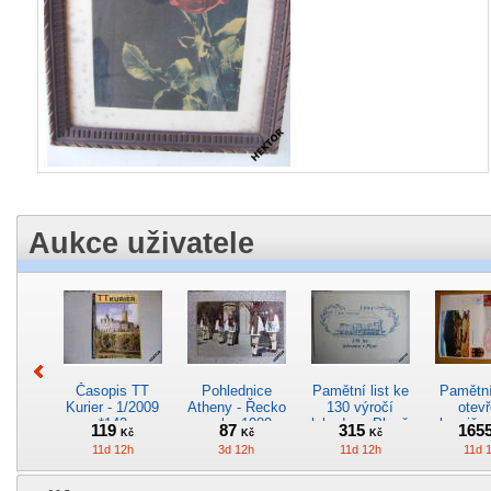
Aukce uživatele
Časopis TT
Pohlednice
Pamětní list ke
Pamětní 
Kurier - 1/2009
Atheny - Řecko
130 výročí
otevř
*142
z roku 1989.
lokodepa Plzeň
hranič.n
119
87
315
165
Kč
Kč
Kč
Nová nepoužitá
*2963
Železn
11d 12h
3d 12h
11d 12h
11d 
*5019
*29