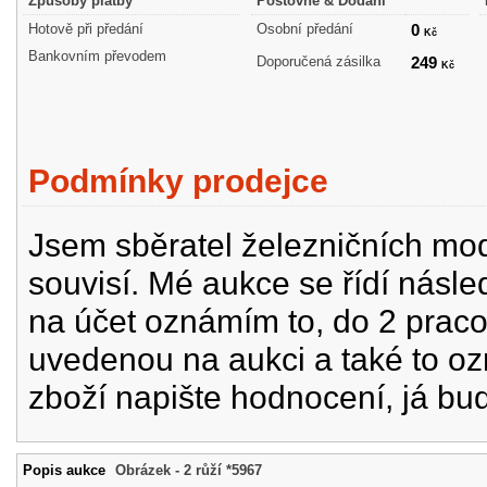
Způsoby platby
Poštovné & Dodání
Hotově při předání
Osobní předání
0
Kč
Bankovním převodem
Doporučená zásilka
249
Kč
Podmínky prodejce
Jsem sběratel železničních mode
souvisí. Mé aukce se řídí násle
na účet oznámím to, do 2 prac
uvedenou na aukci a také to oz
zboží napište hodnocení, já bu
Popis aukce
Obrázek - 2 růží *5967