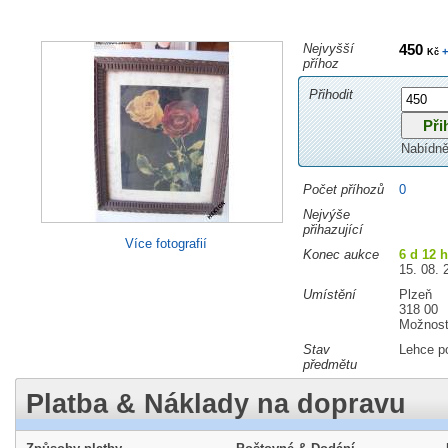
Nejvyšší
450
+
Kč
příhoz
Přihodit
Nabídně
Počet příhozů
0
Nejvýše
přihazující
Více fotografií
Konec aukce
6 d 12 
15. 08. 
Umístění
Plzeň
318 00
Možnost
Stav
Lehce p
předmětu
Platba & Náklady na dopravu