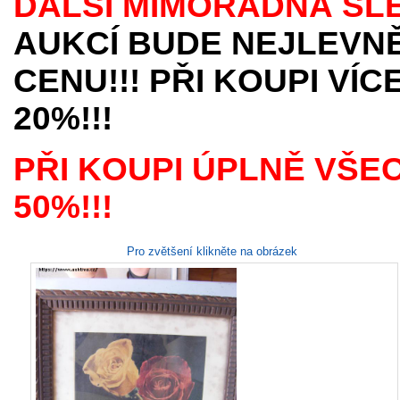
DALŠÍ MIMOŘÁDNÁ SL
AUKCÍ BUDE NEJLEVNĚ
CENU!!! PŘI KOUPI VÍ
20%!!!
PŘI KOUPI ÚPLNĚ VŠE
50%!!!
Pro zvětšení klikněte na obrázek