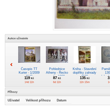
Aukce uživatele
Časopis TT
Pohlednice
Kniha - Stavební
Pamět
Kurier - 1/2009
Atheny - Řecko
doplňky zahrady
130
*142
z roku 1989.
*188
lokod
119
87
135
3
Kč
Kč
Kč
Nová nepoužitá
14d 11h
6d 11h
11h 15m
1
*5019
Příhozy
Uživatel
Velikost příhozu
Datum