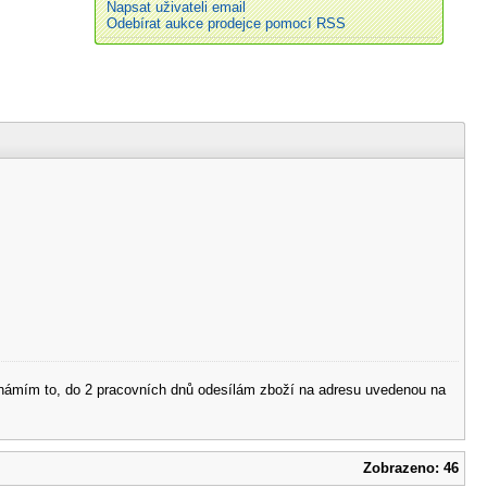
Napsat uživateli email
Odebírat aukce prodejce pomocí RSS
 oznámím to, do 2 pracovních dnů odesílám zboží na adresu uvedenou na
Zobrazeno: 46