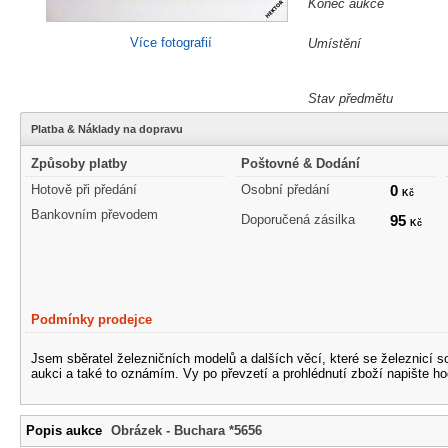
Konec aukce
Více fotografií
Umístění
Stav předmětu
Platba & Náklady na dopravu
Způsoby platby
Poštovné & Dodání
Hotově při předání
Osobní předání
0
Kč
Bankovním převodem
Doporučená zásilka
95
Kč
Podmínky prodejce
Jsem sběratel železničních modelů a dalších věcí, které se železnicí 
aukci a také to oznámím. Vy po převzetí a prohlédnutí zboží napište ho
Popis aukce
Obrázek - Buchara *5656