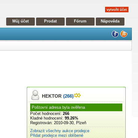
vytvořit účet
Můj účet
Prodat
Fórum
Nápověda
HEKTOR
(266)
Poštovní adresa byla ověřena
Počet hodnocení:
266
Kladné hodnocení:
99.26%
Registrován:
2010-09-30, Plzeň
Zobrazit všechny aukce prodejce
Přidat prodejce mezi oblíbené