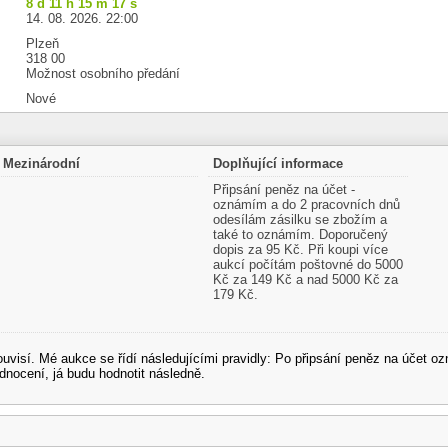
8 d 11 h 15 m 16 s
14. 08. 2026. 22:00
Plzeň
318 00
Možnost osobního předání
Nové
Mezinárodní
Doplňující informace
Připsání peněz na účet -
oznámím a do 2 pracovních dnů
odesílám zásilku se zbožím a
také to oznámím. Doporučený
dopis za 95 Kč. Při koupi více
aukcí počítám poštovné do 5000
Kč za 149 Kč a nad 5000 Kč za
179 Kč.
souvisí. Mé aukce se řídí následujícími pravidly: Po připsání peněz na účet
dnocení, já budu hodnotit následně.