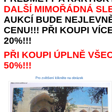
DALŠÍ MIMOŘÁDNÁ SL
AUKCÍ BUDE NEJLEVNĚ
CENU!!! PŘI KOUPI VÍ
20%!!!
PŘI KOUPI ÚPLNĚ VŠE
50%!!!
Pro zvětšení klikněte na obrázek