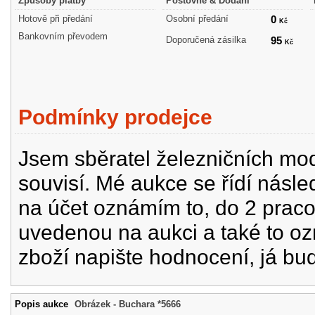
Způsoby platby
Poštovné & Dodání
Hotově při předání
Osobní předání
0
Kč
Bankovním převodem
Doporučená zásilka
95
Kč
Podmínky prodejce
Jsem sběratel železničních mode
souvisí. Mé aukce se řídí násle
na účet oznámím to, do 2 prac
uvedenou na aukci a také to oz
zboží napište hodnocení, já bu
Popis aukce
Obrázek - Buchara *5666