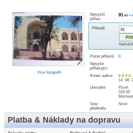
Nejvyšší
91
+ 
Kč
příhoz
Přihodit
Nabídně
Počet příhozů
0
Nejvýše
přihazující
Více fotografií
Konec aukce
6 d 4 h
14. 08. 
Umístění
Plzeň
318 00
Možnost
Stav
Nové
předmětu
Platba & Náklady na dopravu