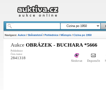
Navigace:
Aukce
/
Sběratelství
/
Pohlednice
/
Místopis
/
Cizina po 1950
Aukce
OBRÁZEK - BUCHARA *5666
Pohlednice
Číslo Aukce:
2841318
Sledovat
Doporučit