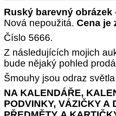
Ruský barevný obrázek - 
Nová nepoužitá.
Cena je 
Číslo 5666.
Z následujících mojich au
bude nějaký pohled prodá
Šmouhy jsou odraz světla 
NA KALENDÁŘE, KALEN
PODVINKY, VÁZIČKY A
PŘEDMĚTY
A KARTIČK