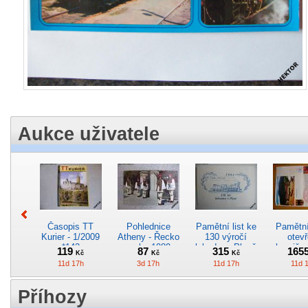
Aukce uživatele
Časopis TT
Pohlednice
Pamětní list ke
Pamětní 
Kurier - 1/2009
Atheny - Řecko
130 výročí
otevř
*142
z roku 1989.
lokodepa Plzeň
hranič.n
119
87
315
165
Kč
Kč
Kč
Nová nepoužitá
*2963
Železn
11d 17h
3d 17h
11d 17h
11d 
*5019
*29
Příhozy