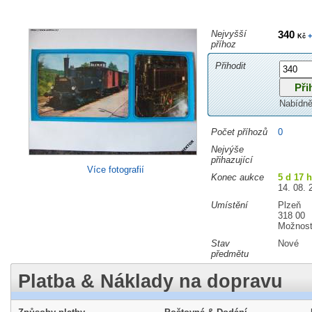
Nejvyšší
340
+
Kč
příhoz
Přihodit
Nabídně
Počet příhozů
0
Nejvýše
přihazující
Více fotografií
Konec aukce
5 d 17 
14. 08. 
Umístění
Plzeň
318 00
Možnost
Stav
Nové
předmětu
Platba & Náklady na dopravu