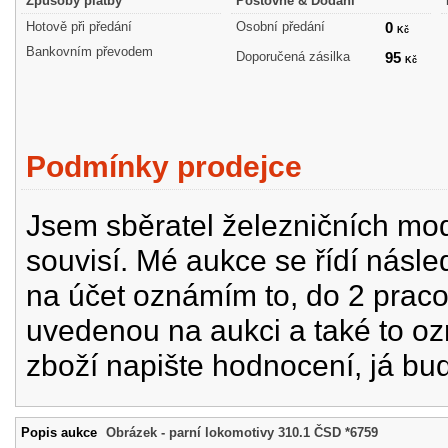
Způsoby platby
Poštovné & Dodání
Hotově při předání
Osobní předání
0
Kč
Bankovním převodem
Doporučená zásilka
95
Kč
Podmínky prodejce
Jsem sběratel železničních mode
souvisí. Mé aukce se řídí násle
na účet oznámím to, do 2 prac
uvedenou na aukci a také to oz
zboží napište hodnocení, já bu
Popis aukce
Obrázek - parní lokomotivy 310.1 ČSD *6759