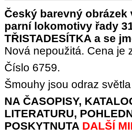
Český barevný obrázek v
parní lokomotivy řady 3
TŘISTADESÍTKA a se jmé
Nová nepoužitá. Cena je z
Číslo 6759.
Šmouhy jsou odraz světla 
NA ČASOPISY, KATALO
LITERATURU, POHLEDN
POSKYTNUTA
DALŠÍ M