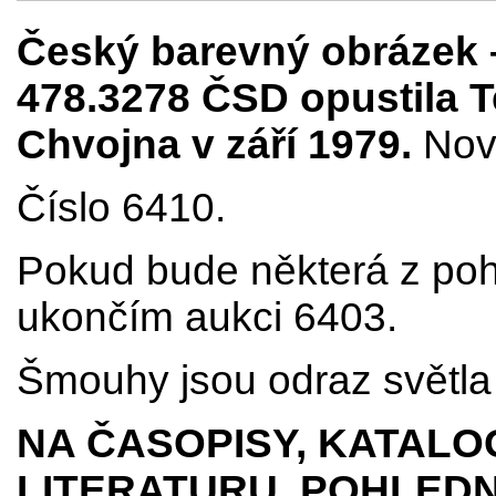
Český barevný obrázek
478.3278 ČSD opustila Te
Chvojna v září 1979.
Nový
Číslo 6410.
Pokud bude některá z poh
ukončím aukci 6403.
Šmouhy jsou odraz světla 
NA ČASOPISY, KATALO
LITERATURU, POHLEDN