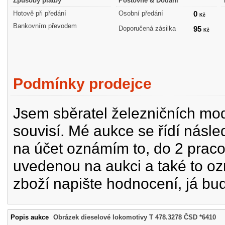
Způsoby platby
Poštovné & Dodání
Hotově při předání
Osobní předání
0
Kč
Bankovním převodem
Doporučená zásilka
95
Kč
Podmínky prodejce
Jsem sběratel železničních mode
souvisí. Mé aukce se řídí násle
na účet oznámím to, do 2 prac
uvedenou na aukci a také to oz
zboží napište hodnocení, já bu
Popis aukce
Obrázek dieselové lokomotivy T 478.3278 ČSD *6410