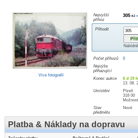
Nejvyšší
305
+
Kč
příhoz
Přihodit
Nabídně
Počet příhozů
0
Nejvýše
přihazující
Více fotografií
Konec aukce
6 d 19 h
13. 08. 
Umístění
Plzeň
318 00
Možnost
Stav
Nové
předmětu
Platba & Náklady na dopravu