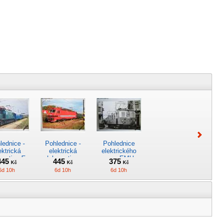
lednice -
Pohlednice -
Pohlednice
ektrická
elektrická
elektrického
omotiva E
lokomotiva
vozu EMU
445
445
375
Kč
Kč
Kč
.004 ČSD
169.001-5
48.001 ČSD
6d 10h
6d 10h
6d 10h
*4964
ŠKODA *4965
*4970