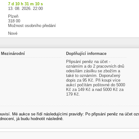
7 d 10 h 31 m 10 s
13. 08. 2026. 22:00
Plzeň
318 00
Možnost osobního předání
Nové
Mezinárodní
Doplňující informace
Připsání peněz na účet -
oznámím a do 2 pracovních dnů
odesílám zásilku se zbožím a
také to oznámím. Doporučený
dopis za 95 Kč. Při koupi více
aukcí počítám poštovné do 5000
Kč za 149 Kč a nad 5000 Kč za
179 Kč.
souvisí. Mé aukce se řídí následujícími pravidly: Po připsání peněz na účet
dnocení, já budu hodnotit následně.