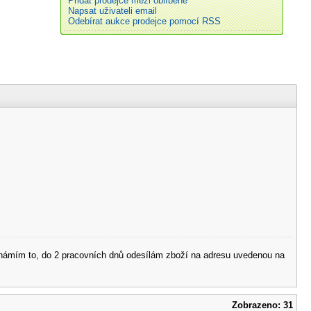
Přidat prodejce mezi oblíbené
Napsat uživateli email
Odebírat aukce prodejce pomocí RSS
 oznámím to, do 2 pracovních dnů odesílám zboží na adresu uvedenou na
Zobrazeno: 31