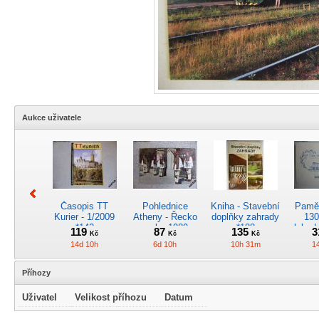
Aukce uživatele
Časopis TT
Pohlednice
Kniha - Stavební
Pamět
Kurier - 1/2009
Atheny - Řecko
doplňky zahrady
130
*142
z roku 1989.
*188
lokod
119
87
135
3
Kč
Kč
Kč
Nová nepoužitá
14d 10h
6d 10h
10h 31m
1
*5019
Příhozy
Uživatel
Velikost příhozu
Datum