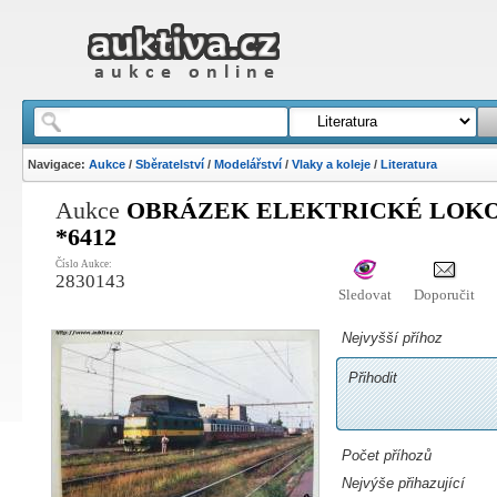
Navigace:
Aukce
/
Sběratelství
/
Modelářství
/
Vlaky a koleje
/
Literatura
Aukce
OBRÁZEK ELEKTRICKÉ LOKOM
*6412
Číslo Aukce:
2830143
Sledovat
Doporučit
Nejvyšší příhoz
Přihodit
Počet příhozů
Nejvýše přihazující