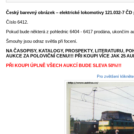
Český barevný obrázek
– elektrické lokomotivy 121.032-7 ČD 
Číslo 6412.
Pokud bude některá z pohlednic 6404 - 6417 prodána, ukončím a
Šmouhy jsou odraz světla při focení.
NA ČASOPISY, KATALOGY, PROSPEKTY, LITERATURU, P
AUKCE ZA POLOVIČNÍ CENU!!! PŘI KOUPI VÍCE JAK 25 AU
PŘI KOUPI ÚPLNĚ VŠECH AUKCÍ BUDE SLEVA 50%!!!
Pro zvětšení kliknět