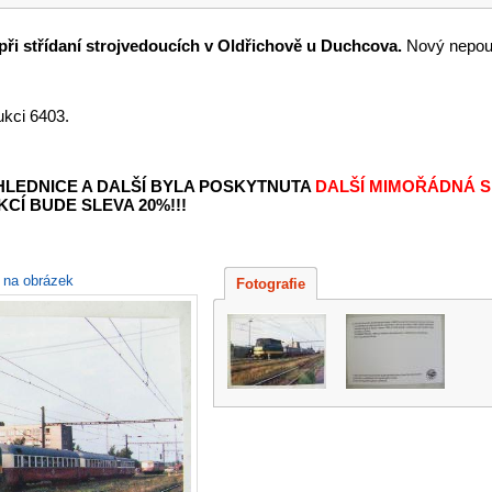
při střídaní strojvedoucích v Oldřichově u Duchcova.
Nový nepouž
ukci 6403.
OHLEDNICE A DALŠÍ BYLA POSKYTNUTA
DALŠÍ MIMOŘÁDNÁ S
KCÍ BUDE SLEVA 20%!!!
e na obrázek
Fotografie