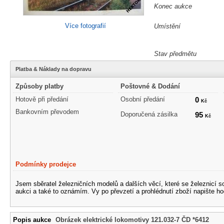
Konec aukce
Více fotografií
Umístění
Stav předmětu
Platba & Náklady na dopravu
Způsoby platby
Poštovné & Dodání
Hotově při předání
Osobní předání
0
Kč
Bankovním převodem
Doporučená zásilka
95
Kč
Podmínky prodejce
Jsem sběratel železničních modelů a dalších věcí, které se železnicí 
aukci a také to oznámím. Vy po převzetí a prohlédnutí zboží napište ho
Popis aukce
Obrázek elektrické lokomotivy 121.032-7 ČD *6412