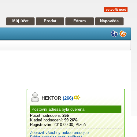
vytvořit účet
Můj účet
Prodat
Fórum
Nápověda
HEKTOR
(266)
Poštovní adresa byla ověřena
Počet hodnocení:
266
Kladné hodnocení:
99.26%
Registrován:
2010-09-30, Plzeň
Zobrazit všechny aukce prodejce