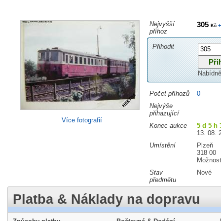
Nejvyšší
305
+
Kč
příhoz
Přihodit
Nabídně
Počet příhozů
0
Nejvýše
přihazující
Více fotografií
Konec aukce
5 d 5 h
13. 08. 
Umístění
Plzeň
318 00
Možnost
Stav
Nové
předmětu
Platba & Náklady na dopravu