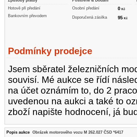
Způsoby platby
Poštovné & Dodání
Hotově při předání
Osobní předání
0
Kč
Bankovním převodem
Doporučená zásilka
95
Kč
Podmínky prodejce
Jsem sběratel železničních mode
souvisí. Mé aukce se řídí násle
na účet oznámím to, do 2 prac
uvedenou na aukci a také to oz
zboží napište hodnocení, já bu
Popis aukce
Obrázek motorového vozu M 262.027 ČSD *6417