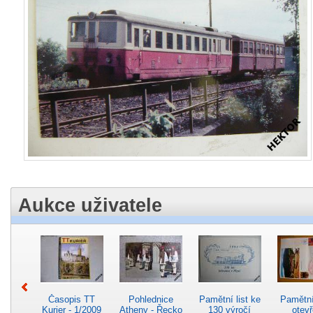
Aukce uživatele
Časopis TT
Pohlednice
Pamětní list ke
Pamětní 
Kurier - 1/2009
Atheny - Řecko
130 výročí
otevř