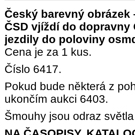
Český barevný obrázek
ČSD vjíždí do dopravny
jezdily do poloviny osmd
Cena je za 1 kus.
Číslo 6417.
Pokud bude některá z poh
ukončím aukci 6403.
Šmouhy jsou odraz světla 
NA ČASOPISY, KATALO