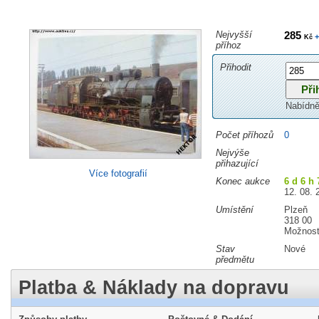
Nejvyšší
285
+
Kč
příhoz
Přihodit
Nabídně
Počet příhozů
0
Nejvýše
přihazující
Více fotografií
Konec aukce
6 d 6 h 
12. 08. 
Umístění
Plzeň
318 00
Možnost
Stav
Nové
předmětu
Platba & Náklady na dopravu