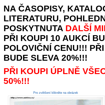
NA ČASOPISY, KATALO
LITERATURU, POHLEDN
POSKYTNUTA
DALŠÍ M
PŘI KOUPI 10 AUKCÍ B
POLOVIČNÍ CENU!!! PŘI
BUDE SLEVA 20%!!!
PŘI KOUPI ÚPLNĚ VŠE
50%!!!
Pro zvětšení klikněte na obrázek