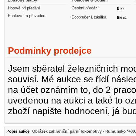
Způsoby platby
Poštovné & Dodání
Hotově při předání
Osobní předání
0
Kč
Bankovním převodem
Doporučená zásilka
95
Kč
Podmínky prodejce
Jsem sběratel železničních mode
souvisí. Mé aukce se řídí násle
na účet oznámím to, do 2 prac
uvedenou na aukci a také to oz
zboží napište hodnocení, já bu
Popis aukce
Obrázek zahraniční parní lokomotivy - Rumunsko *480