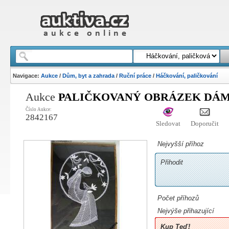
Navigace:
Aukce
/
Dům, byt a zahrada
/
Ruční práce
/
Háčkování, paličkování
Aukce
PALIČKOVANÝ OBRÁZEK DÁMY
Číslo Aukce:
2842167
Sledovat
Doporučit
Nejvyšší příhoz
Přihodit
Počet příhozů
Nejvýše přihazující
Kup Teď!