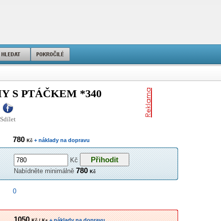
 S PTÁČKEM *340
Sdílet
780
+ náklady na dopravu
Kč
Kč
780
Nabídněte minimálně
Kč
0
1050
+ náklady na dopravu
Kč / Ks