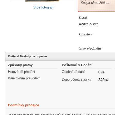
Koupit okamžitě za:
Více fotografií
Kusů
Konec aukce
Umístění
Stav předmětu
Platba & Náklady na dopravu
Způsoby platby
Poštovné & Dodání
Hotově při předání
Osobní předání
0
Kč
Bankovním převodem
Doporučená zásilka
249
Kč
Podmínky prodejce