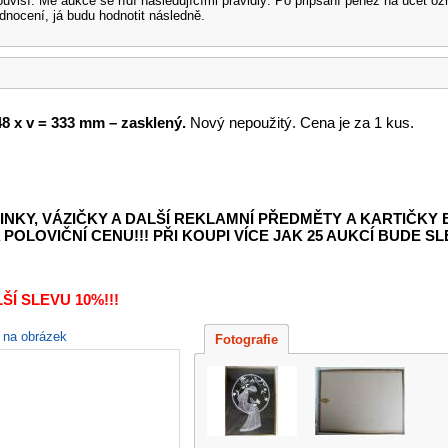
souvisí. Mé aukce se řídí následujícími pravidly: Po připsání peněz na účet
dnocení, já budu hodnotit následně.
8 x v = 333 mm – zasklený.
Nový nepoužitý. Cena je za 1 kus.
INKY, VÁZIČKY A DALŠÍ REKLAMNÍ PŘEDMĚTY
A KARTIČKY
POLOVIČNÍ CENU!!! PŘI KOUPI VÍCE JAK 25 AUKCÍ BUDE SLE
Í SLEVU 10%!!!
e na obrázek
Fotografie