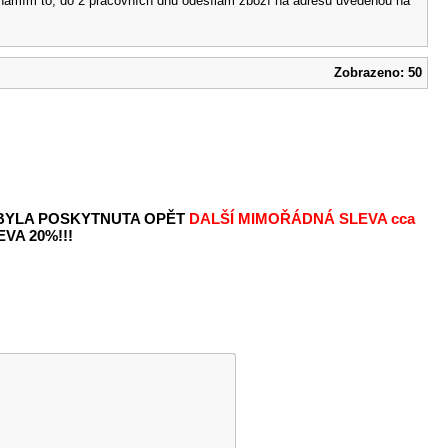
 oznámím to, do 2 pracovních dnů odesílám zboží na adresu uvedenou na
Zobrazeno: 50
 BYLA POSKYTNUTA OPĚT
DALŠÍ MIMOŘÁDNÁ SLEVA
cca
VA 20%!!!