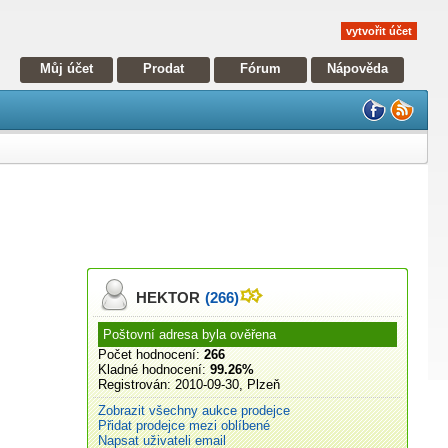
vytvořit účet
Můj účet
Prodat
Fórum
Nápověda
HEKTOR
(266)
Poštovní adresa byla ověřena
Počet hodnocení:
266
Kladné hodnocení:
99.26%
Registrován:
2010-09-30, Plzeň
Zobrazit všechny aukce prodejce
Přidat prodejce mezi oblíbené
Napsat uživateli email