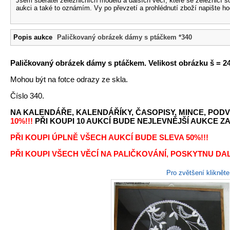
Jsem sběratel železničních modelů a dalších věcí, které se železnicí 
aukci a také to oznámím. Vy po převzetí a prohlédnutí zboží napište ho
Popis aukce
Paličkovaný obrázek dámy s ptáčkem *340
Paličkovaný obrázek dámy s ptáčkem. Velikost obrázku š = 24
Mohou být na fotce odrazy ze skla.
Číslo 340.
NA KALENDÁŘE, KALENDÁŘÍKY, ČASOPISY, MINCE, PODV
10%!!!
PŘI KOUPI 10 AUKCÍ BUDE NEJLEVNĚJŠÍ AUKCE ZA 
PŘI KOUPI ÚPLNĚ VŠECH AUKCÍ BUDE SLEVA 50%!!!
PŘI KOUPI VŠECH VĚCÍ NA PALIČKOVÁNÍ, POSKYTNU DALŠ
Pro zvětšení kliknět