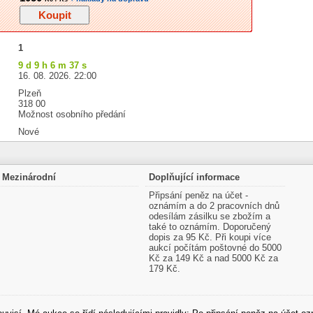
1
9 d 9 h 6 m 36 s
16. 08. 2026. 22:00
Plzeň
318 00
Možnost osobního předání
Nové
Mezinárodní
Doplňující informace
Připsání peněz na účet -
oznámím a do 2 pracovních dnů
odesílám zásilku se zbožím a
také to oznámím. Doporučený
dopis za 95 Kč. Při koupi více
aukcí počítám poštovné do 5000
Kč za 149 Kč a nad 5000 Kč za
179 Kč.