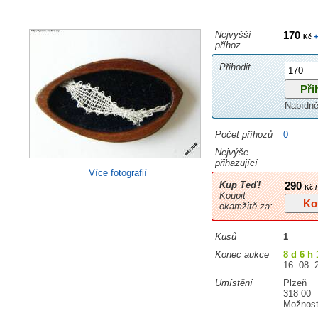
Nejvyšší
170
+
Kč
příhoz
Přihodit
Nabídně
Počet příhozů
0
Nejvýše
přihazující
Více fotografií
Kup Teď!
290
Kč /
Koupit
okamžitě za:
Kusů
1
Konec aukce
8 d 6 h 
16. 08. 
Umístění
Plzeň
318 00
Možnost