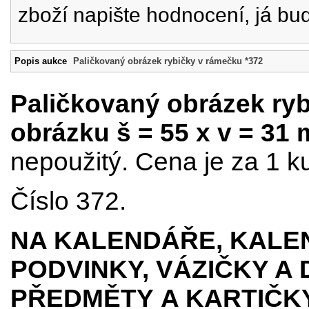
zboží napište hodnocení, já bu
Popis aukce
Paličkovaný obrázek rybičky v rámečku *372
Paličkovaný obrázek ryb
obrázku š = 55 x v = 31
nepoužitý. Cena je za 1 k
Číslo 372.
NA KALENDÁŘE, KALEN
PODVINKY, VÁZIČKY A
PŘEDMĚTY
A KARTIČK