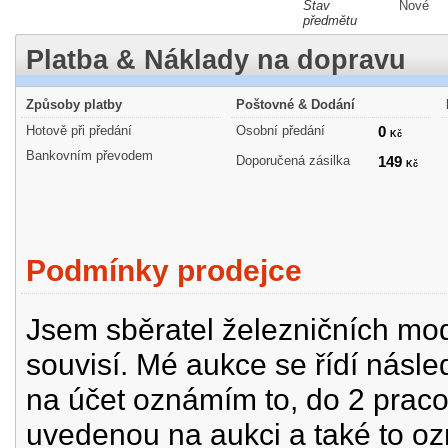
Stav
Nové
předmětu
Platba & Náklady na dopravu
Způsoby platby
Poštovné & Dodání
Hotově při předání
Osobní předání
0
Kč
Bankovním převodem
Doporučená zásilka
149
Kč
Podmínky prodejce
Jsem sběratel železničních mode
souvisí. Mé aukce se řídí násle
na účet oznámím to, do 2 prac
uvedenou na aukci a také to oz