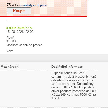
75
+ náklady na dopravu
Kč / Ks
1
8 d 8 h 34 m 56 s
15. 08. 2026. 22:00
Plzeň
318 00
Možnost osobního předání
Nové
Mezinárodní
Doplňující informace
Připsání peněz na účet -
oznámím a do 2 pracovních dnů
odesílám zásilku se zbožím a
také to oznámím. Doporučený
dopis za 95 Kč. Při koupi více
aukcí počítám poštovné do 5000
Kč za 149 Kč a nad 5000 Kč za
179 Kč.