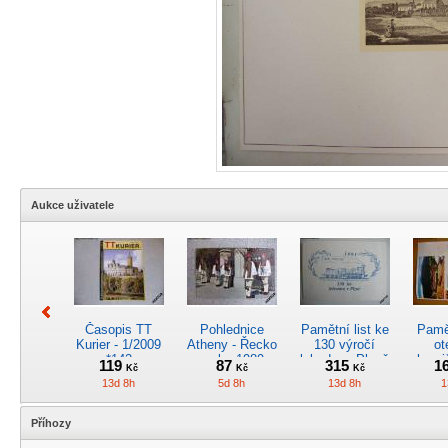
Aukce uživatele
Časopis TT
Pohlednice
Pamětní list ke
Pamět
Kurier - 1/2009
Atheny - Řecko
130 výročí
ot
*142
z roku 1989.
lokodepa Plzeň
hrani
119
87
315
1
Kč
Kč
Kč
Nová nepoužitá
*2963
Žele
13d 8h
5d 8h
13d 8h
1
*5019
Příhozy