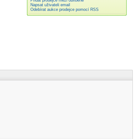
Přidat prodejce mezi oblíbené
Napsat uživateli email
Odebírat aukce prodejce pomocí RSS