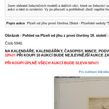
Jsem sběratel železničních modelů a dalších věcí, které se železnicí 
aukci a také to oznámím. Vy po převzetí a prohlédnutí zboží napište ho
Popis aukce
Plzeň od jihu první čtvrtina 19stol - Plzeňské veduty *
Obrázek - Pohled na Plzeň od jihu z první čtvrtiny 19. století
Číslo 5940.
NA KALENDÁŘE, KALENDÁŘÍKY, ČASOPISY, MINCE, PODV
10%!!!
PŘI KOUPI 10 AUKCÍ BUDE NEJLEVNĚJŠÍ AUKCE ZA 
PŘI KOUPI ÚPLNĚ VŠECH AUKCÍ BUDE SLEVA 50%!!!
Pro zvětšení kliknět