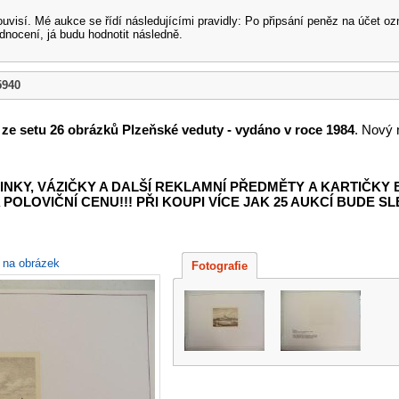
souvisí. Mé aukce se řídí následujícími pravidly: Po připsání peněz na účet
dnocení, já budu hodnotit následně.
5940
 - ze setu 26 obrázků Plzeňské veduty - vydáno v roce 1984
. Nový 
INKY, VÁZIČKY A DALŠÍ REKLAMNÍ PŘEDMĚTY
A KARTIČKY
POLOVIČNÍ CENU!!! PŘI KOUPI VÍCE JAK 25 AUKCÍ BUDE SLE
e na obrázek
Fotografie