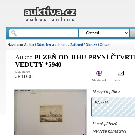
Navigace:
Aukce
/
Dům, byt a zahrada
/
Zařízení
/
Obrazy
/
Ostatni
Aukce
PLZEŇ OD JIHU PRVNÍ ČTVRT
VEDUTY *5940
Číslo Aukce:
2841604
Sledovat
Doporučit
Nejvyšší příhoz
Přihodit
Počet příhozů
Nejvýše přihazující