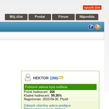
vytvořit účet
Můj účet
Prodat
Fórum
Nápověda
HEKTOR
(266)
Poštovní adresa byla ověřena
Počet hodnocení:
266
Kladné hodnocení:
99.26%
Registrován:
2010-09-30, Plzeň
Zobrazit všechny aukce prodejce