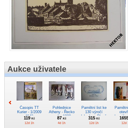
Aukce uživatele
Časopis TT
Pohlednice
Pamětní list ke
Pamětní 
Kurier - 1/2009
Atheny - Řecko
130 výročí
otevř
*142
z roku 1989.
lokodepa Plzeň
hranič.n
119
87
315
165
Kč
Kč
Kč
Nová nepoužitá
*2963
Železn
12d 1h
4d 1h
12d 1h
12d 
*5019
*29