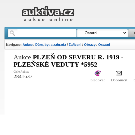
Navigace:
Aukce
/
Dům, byt a zahrada
/
Zařízení
/
Obrazy
/
Ostatni
Aukce
PLZEŇ OD SEVERU R. 1919 -
PLZEŇSKÉ VEDUTY *5952
Číslo Aukce:
2841637
Sledovat
Doporučit