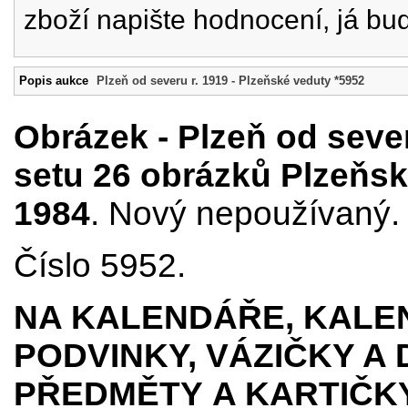
zboží napište hodnocení, já bu
Popis aukce
Plzeň od severu r. 1919 - Plzeňské veduty *5952
Obrázek - Plzeň od sever
setu 26 obrázků Plzeňsk
1984
. Nový nepoužívaný. 
Číslo 5952.
NA KALENDÁŘE, KALEN
PODVINKY, VÁZIČKY A
PŘEDMĚTY
A KARTIČK