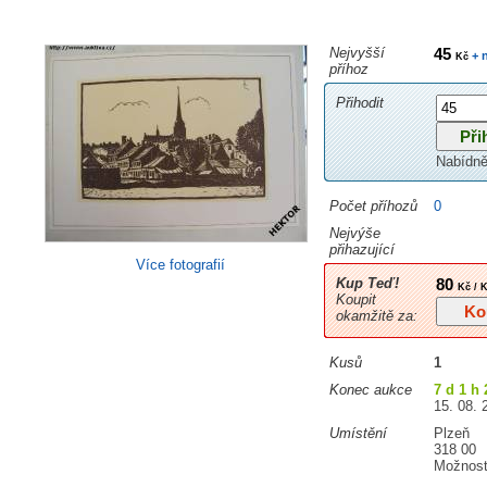
Nejvyšší
45
+ 
Kč
příhoz
Přihodit
Nabídně
Počet příhozů
0
Nejvýše
přihazující
Více fotografií
Kup Teď!
80
Kč / 
Koupit
okamžitě za:
Kusů
1
Konec aukce
7 d 1 h
15. 08. 
Umístění
Plzeň
318 00
Možnost