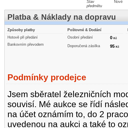
Stav
Nové
předmětu
Platba & Náklady na dopravu
Způsoby platby
Poštovné & Dodání
Hotově při předání
Osobní předání
0
Kč
Bankovním převodem
Doporučená zásilka
95
Kč
Podmínky prodejce
Jsem sběratel železničních mode
souvisí. Mé aukce se řídí násle
na účet oznámím to, do 2 prac
uvedenou na aukci a také to oz