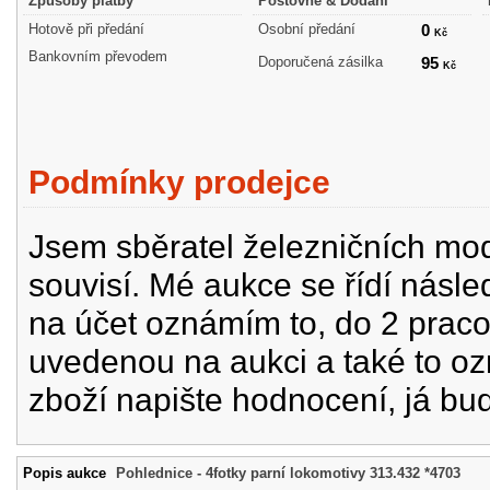
Způsoby platby
Poštovné & Dodání
Hotově při předání
Osobní předání
0
Kč
Bankovním převodem
Doporučená zásilka
95
Kč
Podmínky prodejce
Jsem sběratel železničních mode
souvisí. Mé aukce se řídí násle
na účet oznámím to, do 2 prac
uvedenou na aukci a také to oz
zboží napište hodnocení, já bu
Popis aukce
Pohlednice - 4fotky parní lokomotivy 313.432 *4703