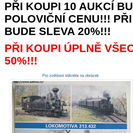
PŘI KOUPI 10 AUKCÍ B
POLOVIČNÍ CENU!!! PŘI
BUDE SLEVA 20%!!!
PŘI KOUPI ÚPLNĚ VŠE
50%!!!
Pro zvětšení klikněte na obrázek