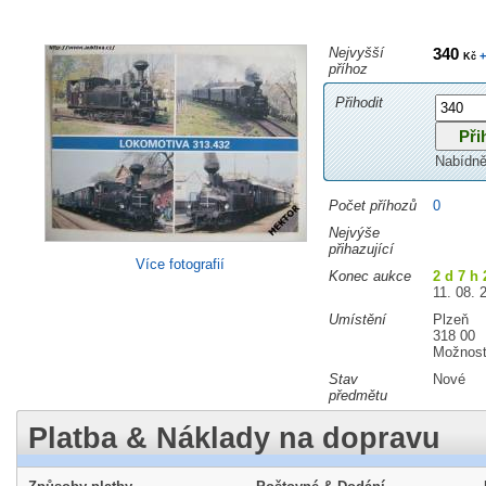
Nejvyšší
340
+
Kč
příhoz
Přihodit
Nabídně
Počet příhozů
0
Nejvýše
přihazující
Více fotografií
Konec aukce
2 d 7 h
11. 08. 
Umístění
Plzeň
318 00
Možnost
Stav
Nové
předmětu
Platba & Náklady na dopravu