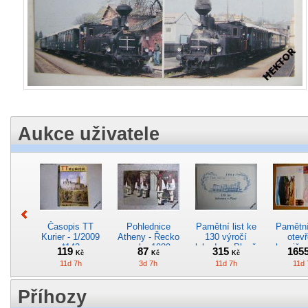
Aukce uživatele
Časopis TT
Pohlednice
Pamětní list ke
Pamětní 
Kurier - 1/2009
Atheny - Řecko
130 výročí
otevř
*142
z roku 1989.
lokodepa Plzeň
hranič.n
119
87
315
165
Kč
Kč
Kč
Nová nepoužitá
*2963
Železn
11d 7h
3d 7h
11d 7h
11d 
*5019
*29
Příhozy