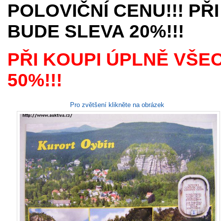
POLOVIČNÍ CENU!!! PŘI
BUDE SLEVA 20%!!!
PŘI KOUPI ÚPLNĚ VŠE
50%!!!
Pro zvětšení klikněte na obrázek