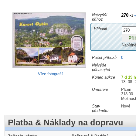
Nejvyšší
270
+
Kč
příhoz
Přihodit
Nabídně
Počet příhozů
0
Nejvýše
přihazující
Více fotografií
Konec aukce
7 d 19 
13. 08. 
Umístění
Plzeň
318 00
Možnost
Stav
Nové
předmětu
Platba & Náklady na dopravu