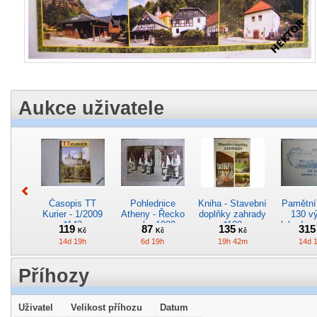
Aukce uživatele
Časopis TT
Pohlednice
Kniha - Stavební
Pamětní 
Kurier - 1/2009
Atheny - Řecko
doplňky zahrady
130 vý
*142
z roku 1989.
*188
lokodep
119
87
135
31
Kč
Kč
Kč
Nová nepoužitá
*29
14d 19h
6d 19h
19h 42m
14d 
*5019
Příhozy
Uživatel
Velikost příhozu
Datum