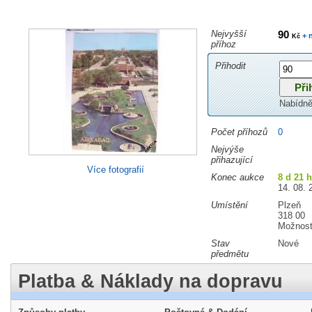
Nejvyšší
90
+ 
Kč
příhoz
Přihodit
Nabídně
Počet příhozů
0
Nejvýše
přihazující
Více fotografií
Konec aukce
8 d 21 
14. 08. 
Umístění
Plzeň
318 00
Možnost
Stav
Nové
předmětu
Platba & Náklady na dopravu