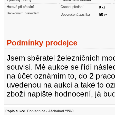
Způsoby platby
Poštovné & Dodání
Hotově při předání
Osobní předání
0
Kč
Bankovním převodem
Doporučená zásilka
95
Kč
Podmínky prodejce
Jsem sběratel železničních mode
souvisí. Mé aukce se řídí násle
na účet oznámím to, do 2 prac
uvedenou na aukci a také to oz
zboží napište hodnocení, já bu
Popis aukce
Pohlednice - Ašchabad *5560