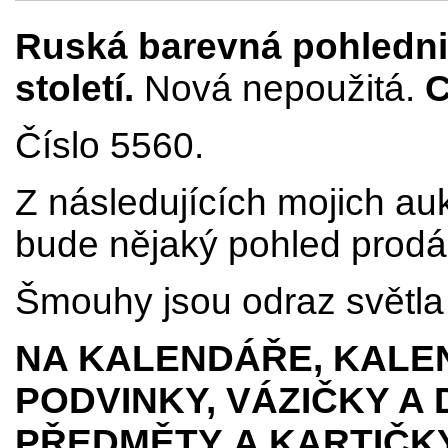
Ruská barevná pohlednic
století
.
Nová nepoužitá.
C
Číslo 5560.
Z následujících mojich au
bude nějaký pohled prodá
Šmouhy jsou odraz světla 
NA KALENDÁŘE, KALEN
PODVINKY, VÁZIČKY A
PŘEDMĚTY
A KARTIČK