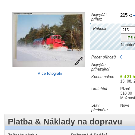
Nejvyšší
215
+
Kč
příhoz
Přihodit
Nabídně
Počet příhozů
0
Nejvýše
přihazující
Více fotografií
Konec aukce
6 d 21 
13. 08. 
Umístění
Plzeň
318 00
Možnost
Stav
Nové
předmětu
Platba & Náklady na dopravu