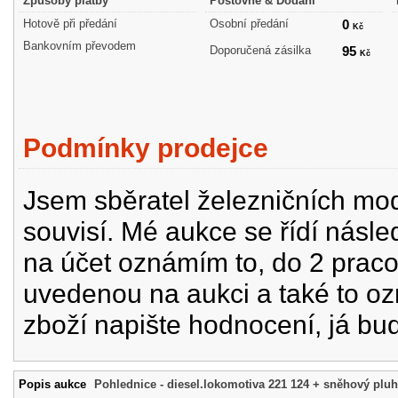
Způsoby platby
Poštovné & Dodání
Hotově při předání
Osobní předání
0
Kč
Bankovním převodem
Doporučená zásilka
95
Kč
Podmínky prodejce
Jsem sběratel železničních mode
souvisí. Mé aukce se řídí násle
na účet oznámím to, do 2 prac
uvedenou na aukci a také to oz
zboží napište hodnocení, já bu
Popis aukce
Pohlednice - diesel.lokomotiva 221 124 + sněhový pluh