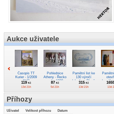
Aukce uživatele
Časopis TT
Pohlednice
Pamětní list ke
Pamětní 
Kurier - 1/2009
Atheny - Řecko
130 výročí
otevř
*142
z roku 1989.
lokodepa Plzeň
hranič.n
119
87
315
165
Kč
Kč
Kč
Nová nepoužitá
*2963
Železn
13d 21h
5d 21h
13d 21h
13d 
*5019
*29
Příhozy
Uživatel
Velikost příhozu
Datum