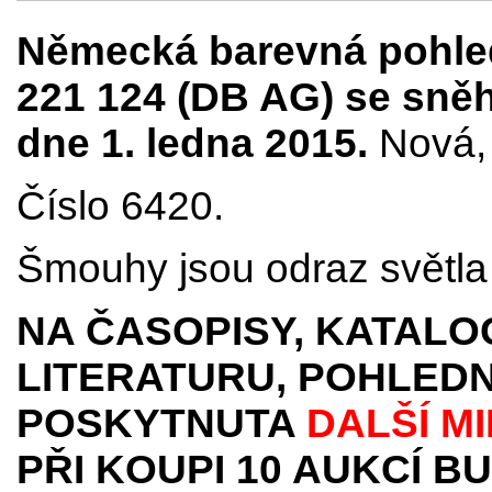
Německá barevná pohled
221 124 (DB AG) se sně
dne 1. ledna 2015.
Nová, 
Číslo 6420.
Šmouhy jsou odraz světla 
NA ČASOPISY, KATALO
LITERATURU, POHLEDN
POSKYTNUTA
DALŠÍ M
PŘI KOUPI 10 AUKCÍ B