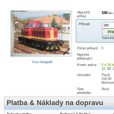
Nejvyšší
340
+
Kč
příhoz
Přihodit
Nabídně
Počet příhozů
0
Nejvýše
přihazující
Více fotografií
Konec aukce
5 d 18 
12. 08. 
Umístění
Plzeň
318 00
Možnost
Stav
Nové
předmětu
Platba & Náklady na dopravu