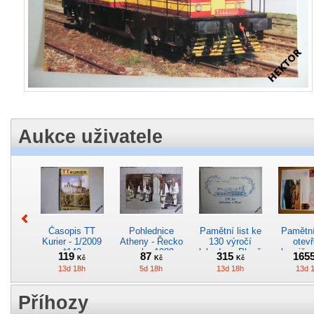
Aukce uživatele
Časopis TT
Pohlednice
Pamětní list ke
Pamětní 
Kurier - 1/2009
Atheny - Řecko
130 výročí
otevř
*142
z roku 1989.
lokodepa Plzeň
hranič.n
119
87
315
165
Kč
Kč
Kč
Nová nepoužitá
*2963
Železn
13d 18h
5d 18h
13d 18h
13d 
*5019
*29
Příhozy