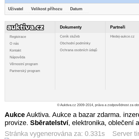
Uživatel
Velikost příhozu
Datum
Pohlednice
Pohlednice
Pohlednice
Kres
elektrického
kreslená -
motorového
obrázek
vozu EMU
Československá
vozu M 140.101
lokom
375
34
375
28
Dokumenty
Partneři
Kč
Kč
Kč
48.001 ČSD
letadla *5045
ČSD *4979
375.1
5d 18h
5d 18h
5d 18h
13d 
*4970
*27
Ceník služeb
Hledej-aukce.cz
Registrace
Obchodní podmínky
O nás
Ochrana osobních údajů
Kontakt
Nápověda
Věrnostní program
Pohlednice
Obrázek staré
Ročenka
Velký p
Partnerský program
nádraží Plzeň -
parní lokomotivy
časopisu Dráha
motor.je
Hlavní nádraží
Kladno *4859
2013/2014 *361
BR 175
465
220
338
19
Kč
Kč
Kč
*6287
DR (Vin
5d 18h
5d 18h
13d 18h
8d 1
*1
© Auktiva.cz 2009-2014, práva a zodpovědnost za obs
Aukce
Auktiva. Aukce a bazar zdarma. inzer
provize.
Sběratelství
, elektronika, oblečení 
Barevný
Velké černobílé
Katalog
Bare
prospekt - ČD +
ceníkové list
digitálních
katal.růz
DB Bahn -
firmy TILLIG -
dekodérů firmy
Roco TT
Stránka vygenerována za: 0.331s Server t
19
190
18
196
Kč
Kč
Kč
dálkový vlak EC
2005 *51
Kuehn - 2011
Krüger
12d 18h
14d 18h
18h 17m
18h 