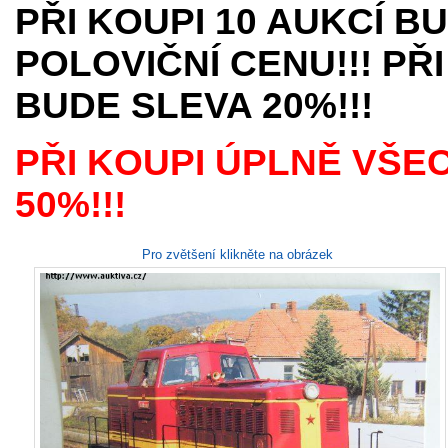
PŘI KOUPI 10 AUKCÍ B
POLOVIČNÍ CENU!!! PŘI
BUDE SLEVA 20%!!!
PŘI KOUPI ÚPLNĚ VŠE
50%!!!
Pro zvětšení klikněte na obrázek