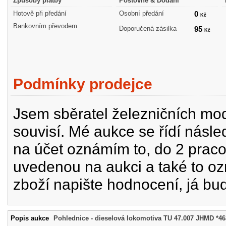
Způsoby platby
Poštovné & Dodání
Hotově při předání
Osobní předání
0
Kč
Bankovním převodem
Doporučená zásilka
95
Kč
Podmínky prodejce
Jsem sběratel železničních mode
souvisí. Mé aukce se řídí násle
na účet oznámím to, do 2 prac
uvedenou na aukci a také to oz
zboží napište hodnocení, já bu
Popis aukce
Pohlednice - dieselová lokomotiva TU 47.007 JHMD *46