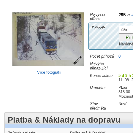
Nejvyšší
295
+
Kč
příhoz
Přihodit
Nabídně
Počet příhozů
0
Nejvýše
přihazující
Více fotografií
Konec aukce
5 d 9 h
11. 08. 
Umístění
Plzeň
318 00
Možnost
Stav
Nové
předmětu
Platba & Náklady na dopravu