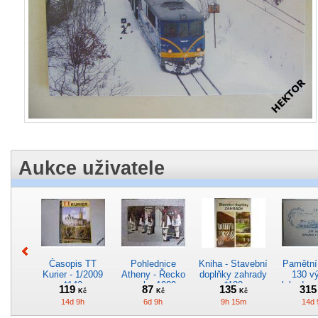
Aukce uživatele
Časopis TT
Pohlednice
Kniha - Stavební
Pamětní 
Kurier - 1/2009
Atheny - Řecko
doplňky zahrady
130 vý
*142
z roku 1989.
*188
lokodep
119
87
135
31
Kč
Kč
Kč
Nová nepoužitá
*29
14d 9h
6d 9h
9h 15m
14d 
*5019