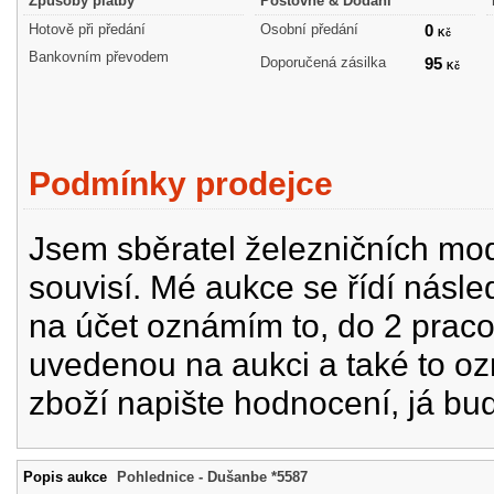
Způsoby platby
Poštovné & Dodání
Hotově při předání
Osobní předání
0
Kč
Bankovním převodem
Doporučená zásilka
95
Kč
Podmínky prodejce
Jsem sběratel železničních mode
souvisí. Mé aukce se řídí násle
na účet oznámím to, do 2 prac
uvedenou na aukci a také to oz
zboží napište hodnocení, já bu
Popis aukce
Pohlednice - Dušanbe *5587