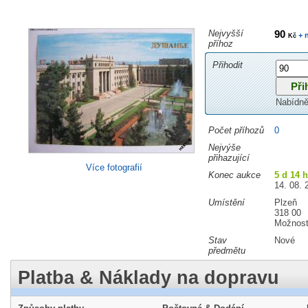
Nejvyšší
90
+ 
Kč
příhoz
Přihodit
Nabídně
Počet příhozů
0
Nejvýše
přihazující
Více fotografií
Konec aukce
5 d 14 
14. 08. 
Umístění
Plzeň
318 00
Možnost
Stav
Nové
předmětu
Platba & Náklady na dopravu