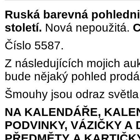
Ruská barevná pohlednic
století
.
Nová nepoužitá.
C
Číslo 5587.
Z následujících mojich au
bude nějaký pohled prodá
Šmouhy jsou odraz světla 
NA KALENDÁŘE, KALEN
PODVINKY, VÁZIČKY A
PŘEDMĚTY
A KARTIČK