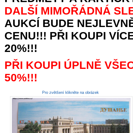
DALŠÍ MIMOŘÁDNÁ SL
AUKCÍ BUDE NEJLEVNĚ
CENU!!! PŘI KOUPI VÍ
20%!!!
PŘI KOUPI ÚPLNĚ VŠE
50%!!!
Pro zvětšení klikněte na obrázek