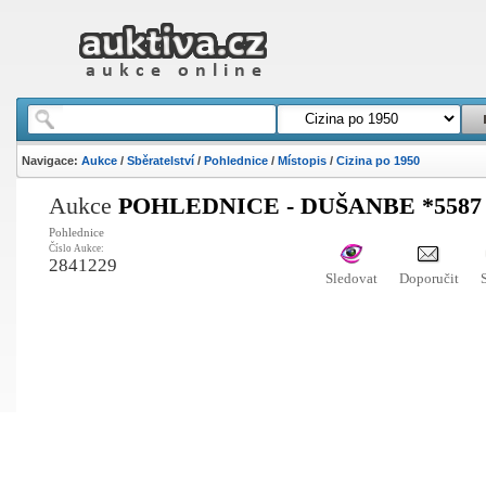
Navigace:
Aukce
/
Sběratelství
/
Pohlednice
/
Místopis
/
Cizina po 1950
Aukce
POHLEDNICE - DUŠANBE *5587
Pohlednice
Číslo Aukce:
2841229
Sledovat
Doporučit