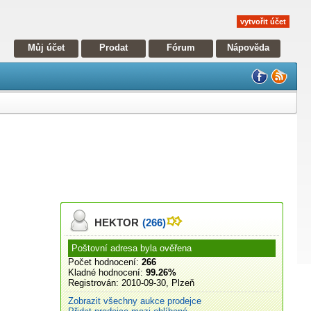
vytvořit účet
Můj účet
Prodat
Fórum
Nápověda
HEKTOR
(266)
Poštovní adresa byla ověřena
Počet hodnocení:
266
Kladné hodnocení:
99.26%
Registrován:
2010-09-30, Plzeň
Zobrazit všechny aukce prodejce