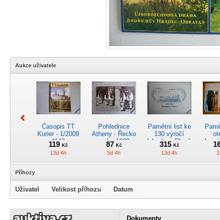
Aukce uživatele
Časopis TT
Pohlednice
Pamětní list ke
Pamět
Kurier - 1/2009
Atheny - Řecko
130 výročí
ot
*142
z roku 1989.
lokodepa Plzeň
hrani
119
87
315
1
Kč
Kč
Kč
Nová nepoužitá
*2963
Žele
13d 4h
5d 4h
13d 4h
1
*5019
Příhozy
Uživatel
Velikost příhozu
Datum
Kreslený
4osý osob.
Časopis
RARI
obrázek parní
rychlík.vůz typu
„Škodovák“,
oddíl
Dokumenty