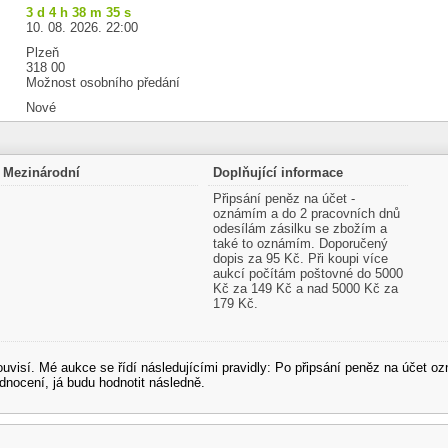
3 d 4 h 38 m 34 s
10. 08. 2026. 22:00
Plzeň
318 00
Možnost osobního předání
Nové
Mezinárodní
Doplňující informace
Připsání peněz na účet -
oznámím a do 2 pracovních dnů
odesílám zásilku se zbožím a
také to oznámím. Doporučený
dopis za 95 Kč. Při koupi více
aukcí počítám poštovné do 5000
Kč za 149 Kč a nad 5000 Kč za
179 Kč.
souvisí. Mé aukce se řídí následujícími pravidly: Po připsání peněz na účet
dnocení, já budu hodnotit následně.