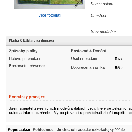
Konec aukce
Více fotografií
Umístění
Stav předmětu
Platba & Náklady na dopravu
Způsoby platby
Poštovné & Dodání
Hotově při předání
Osobní předání
0
Kč
Bankovním převodem
Doporučená zásilka
95
Kč
Podmínky prodejce
Jsem sběratel železničních modelů a dalších věcí, které se železnicí 
aukci a také to oznámím. Vy po převzetí a prohlédnutí zboží napište ho
Popis aukce
Pohlednice - Jindřichohradecké úzkokolejky *4485