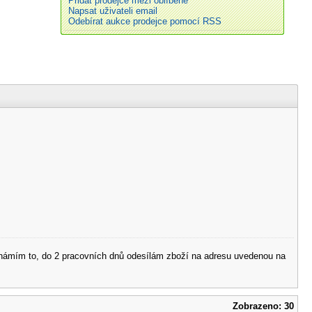
Přidat prodejce mezi oblíbené
Napsat uživateli email
Odebírat aukce prodejce pomocí RSS
 oznámím to, do 2 pracovních dnů odesílám zboží na adresu uvedenou na
Zobrazeno: 30