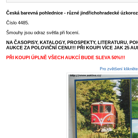
Česká barevná pohlednice - různé jindřichohradecké úzkorozc
Číslo 4485.
Šmouhy jsou odraz světla při focení.
NA ČASOPISY, KATALOGY, PROSPEKTY, LITERATURU, P
AUKCE ZA POLOVIČNÍ CENU!!! PŘI KOUPI VÍCE JAK 25 AU
PŘI KOUPI ÚPLNĚ VŠECH AUKCÍ BUDE SLEVA 50%!!!
Pro zvětšení kliknět