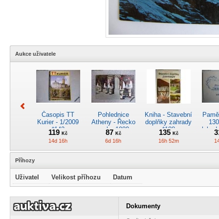
Aukce uživatele
Časopis TT
Pohlednice
Kniha - Stavební
Pamět
Kurier - 1/2009
Atheny - Řecko
doplňky zahrady
130
*142
z roku 1989.
*188
lokod
119
87
135
3
Kč
Kč
Kč
Nová nepoužitá
14d 16h
6d 16h
16h 52m
1
*5019
Příhozy
Uživatel
Velikost příhozu
Datum
Pohlednice
Pánské kapesní
Pohlednice
Kr
kreslená -
hodinky
motorového
obrá
Dokumenty
Československá
QUARTZ - nové
vozu M 140.101
lok
34
2800
375
2
Kč
Kč
Kč