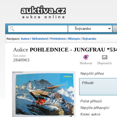
Navigace:
Aukce
/
Sběratelství
/
Pohlednice
/
Místopis
/
Švýcarsko
Aukce
POHLEDNICE - JUNGFRAU *53
Číslo Aukce:
2840963
Sledovat
Doporučit
Nejvyšší příhoz
Přihodit
Počet příhozů
Nejvýše přihazující
Konec aukce