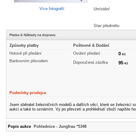
Více fotografií
Umístění
Stav předmětu
Platba & Náklady na dopravu
Způsoby platby
Poštovné & Dodání
Hotově při předání
Osobní předání
0
Kč
Bankovním převodem
Doporučená zásilka
95
Kč
Podmínky prodejce
Jsem sběratel železničních modelů a dalších věcí, které se železnicí 
aukci a také to oznámím. Vy po převzetí a prohlédnutí zboží napište ho
Popis aukce
Pohlednice - Jungfrau *5348