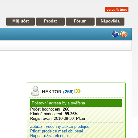
vytvořit účet
Můj účet
Prodat
Fórum
Nápověda
HEKTOR
(266)
Poštovní adresa byla ověřena
Počet hodnocení:
266
Kladné hodnocení:
99.26%
Registrován:
2010-09-30, Plzeň
Zobrazit všechny aukce prodejce
Přidat prodejce mezi oblíbené
Napsat uživateli email