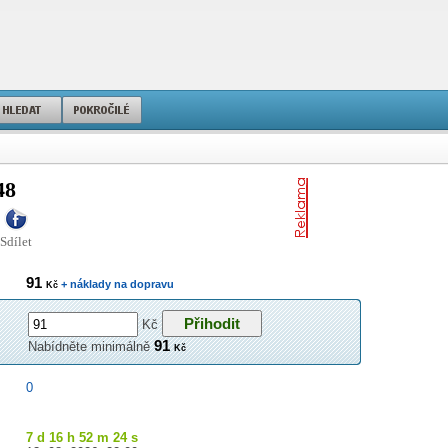
48
Sdílet
91
+ náklady na dopravu
Kč
Kč
91
Nabídněte minimálně
Kč
0
7 d 16 h 52 m 23 s