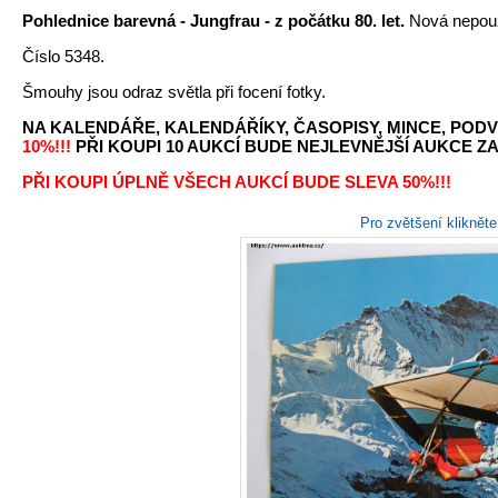
Pohlednice barevná - Jungfrau - z počátku 80. let.
Nová nepouž
Číslo 5348.
Šmouhy jsou odraz světla při focení fotky.
NA KALENDÁŘE, KALENDÁŘÍKY, ČASOPISY, MINCE, PODV
10%!!!
PŘI KOUPI 10 AUKCÍ BUDE NEJLEVNĚJŠÍ AUKCE ZA 
PŘI KOUPI ÚPLNĚ VŠECH AUKCÍ BUDE SLEVA 50%!!!
Pro zvětšení kliknět