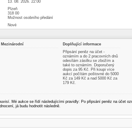
13. 08. 2026. 22:00
Plzeň
318 00
Možnost osobního předání
Nové
Mezinárodní
Doplňující informace
Připsání peněz na účet -
oznámím a do 2 pracovních dnů
odesílám zásilku se zbožím a
také to oznámím. Doporučený
dopis za 95 Kč. Při koupi více
aukcí počítám poštovné do 5000
Kč za 149 Kč a nad 5000 Kč za
179 Kč.
souvisí. Mé aukce se řídí následujícími pravidly: Po připsání peněz na účet
dnocení, já budu hodnotit následně.