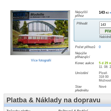
Nejvyšší
143
+
Kč
příhoz
Přihodit
Nabídně
Počet příhozů
0
Nejvýše
přihazující
Více fotografií
Konec aukce
5 d 29 
11. 08. 
Umístění
Plzeň
318 00
Možnost
Stav
Nové
předmětu
Platba & Náklady na dopravu