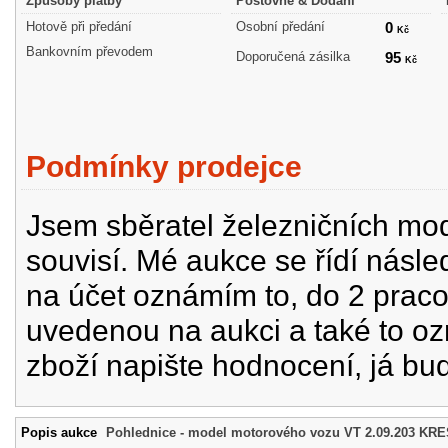
Způsoby platby
Poštovné & Dodání
Hotově při předání
Osobní předání
0
Kč
Bankovním převodem
Doporučená zásilka
95
Kč
Podmínky prodejce
Jsem sběratel železničních mode
souvisí. Mé aukce se řídí násle
na účet oznámím to, do 2 prac
uvedenou na aukci a také to oz
zboží napište hodnocení, já bu
Popis aukce
Pohlednice - model motorového vozu VT 2.09.203 KRE