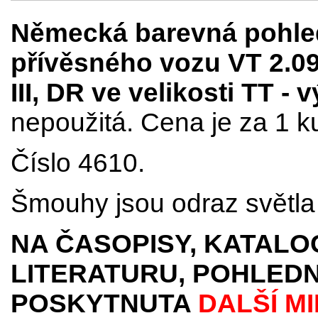
Německá barevná pohle
přívěsného vozu VT 2.09
III, DR ve velikosti TT -
nepoužitá. Cena je za 1 k
Číslo 4610.
Šmouhy jsou odraz světla 
NA ČASOPISY, KATALO
LITERATURU, POHLEDN
POSKYTNUTA
DALŠÍ M