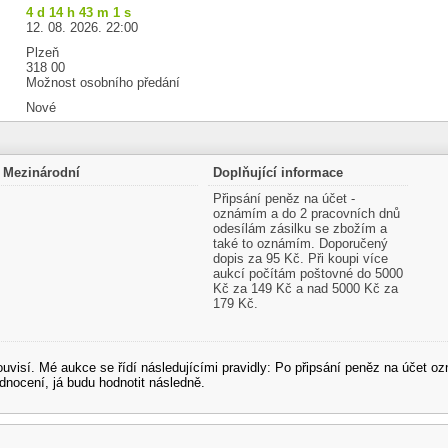
4 d 14 h 43 m 0 s
12. 08. 2026. 22:00
Plzeň
318 00
Možnost osobního předání
Nové
Mezinárodní
Doplňující informace
Připsání peněz na účet -
oznámím a do 2 pracovních dnů
odesílám zásilku se zbožím a
také to oznámím. Doporučený
dopis za 95 Kč. Při koupi více
aukcí počítám poštovné do 5000
Kč za 149 Kč a nad 5000 Kč za
179 Kč.
souvisí. Mé aukce se řídí následujícími pravidly: Po připsání peněz na účet
dnocení, já budu hodnotit následně.