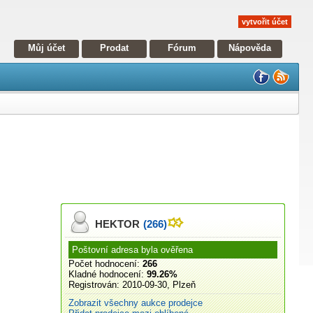
vytvořit účet
Můj účet
Prodat
Fórum
Nápověda
HEKTOR
(266)
Poštovní adresa byla ověřena
Počet hodnocení:
266
Kladné hodnocení:
99.26%
Registrován:
2010-09-30, Plzeň
Zobrazit všechny aukce prodejce