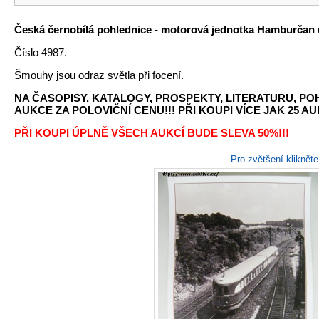
Česká černobílá pohlednice - motorová jednotka Hamburčan u 
Číslo 4987.
Šmouhy jsou odraz světla při focení.
NA ČASOPISY, KATALOGY, PROSPEKTY, LITERATURU, P
AUKCE ZA POLOVIČNÍ CENU!!! PŘI KOUPI VÍCE JAK 25 AU
PŘI KOUPI ÚPLNĚ VŠECH AUKCÍ BUDE SLEVA 50%!!!
Pro zvětšení kliknět