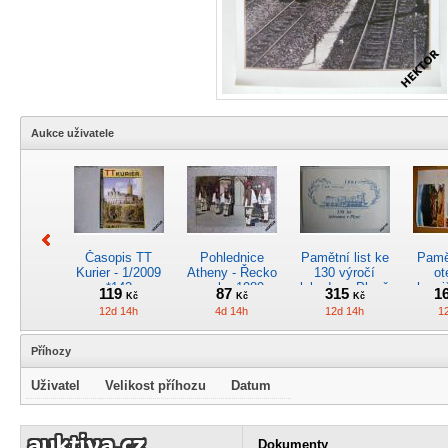
Aukce uživatele
Časopis TT
Pohlednice
Pamětní list ke
Pamět
Kurier - 1/2009
Atheny - Řecko
130 výročí
ot
*142
z roku 1989.
lokodepa Plzeň
hrani
119
87
315
1
Kč
Kč
Kč
Nová nepoužitá
*2963
Žele
12d 14h
4d 14h
12d 14h
1
*5019
Příhozy
Uživatel
Velikost příhozu
Datum
Kreslený
4osý osob.
Časopis
RARI
obrázek parní
rychlík.vůz typu
„Škodovák“,
oddíl
Dokumenty