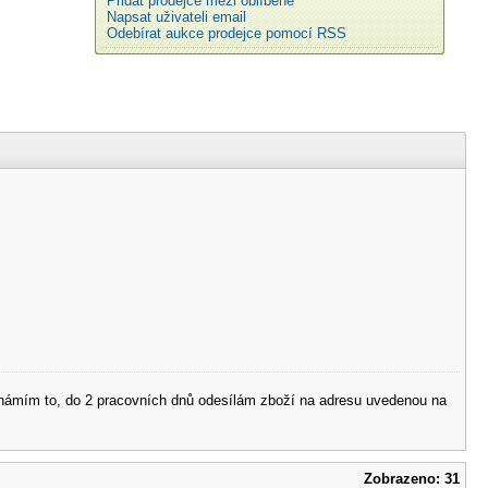
Přidat prodejce mezi oblíbené
Napsat uživateli email
Odebírat aukce prodejce pomocí RSS
 oznámím to, do 2 pracovních dnů odesílám zboží na adresu uvedenou na
Zobrazeno: 31