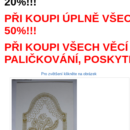
20%!!!
PŘI KOUPI ÚPLNĚ VŠE
50%!!!
PŘI KOUPI VŠECH VĚCÍ
PALIČKOVÁNÍ, POSKYTN
Pro zvětšení klikněte na obrázek