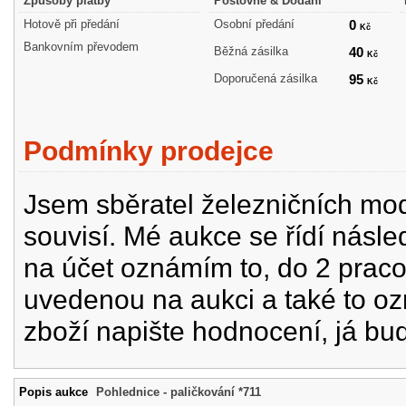
Způsoby platby
Poštovné & Dodání
Hotově při předání
Osobní předání
0
Kč
Bankovním převodem
Běžná zásilka
40
Kč
Doporučená zásilka
95
Kč
Podmínky prodejce
Jsem sběratel železničních mode
souvisí. Mé aukce se řídí násle
na účet oznámím to, do 2 prac
uvedenou na aukci a také to oz
zboží napište hodnocení, já bu
Popis aukce
Pohlednice - paličkování *711