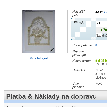
Nejvyšší
43
+ 
Kč
příhoz
Přihodit
Nabídně
Počet příhozů
0
Nejvýše
přihazující
Více fotografií
Konec aukce
9 d 15 
16. 08. 
Umístění
Plzeň
318 00
Možnost
Stav
Nové
předmětu
Platba & Náklady na dopravu