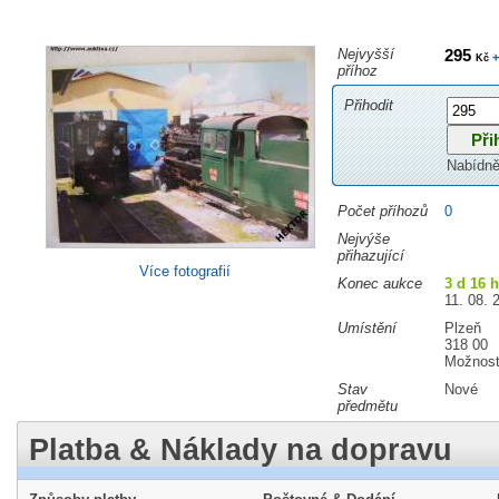
Nejvyšší
295
+
Kč
příhoz
Přihodit
Nabídně
Počet příhozů
0
Nejvýše
přihazující
Více fotografií
Konec aukce
3 d 16 
11. 08. 
Umístění
Plzeň
318 00
Možnost
Stav
Nové
předmětu
Platba & Náklady na dopravu