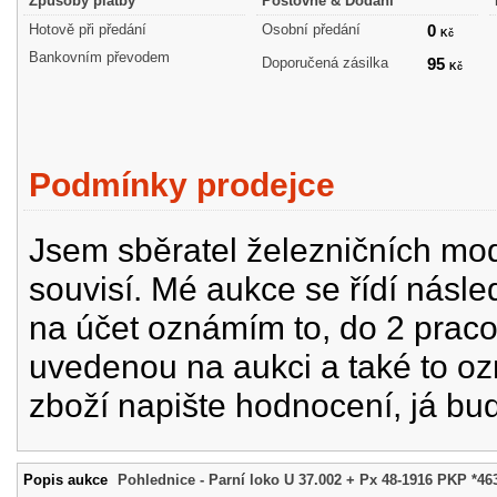
Způsoby platby
Poštovné & Dodání
Hotově při předání
Osobní předání
0
Kč
Bankovním převodem
Doporučená zásilka
95
Kč
Podmínky prodejce
Jsem sběratel železničních mode
souvisí. Mé aukce se řídí násle
na účet oznámím to, do 2 prac
uvedenou na aukci a také to oz
zboží napište hodnocení, já bu
Popis aukce
Pohlednice - Parní loko U 37.002 + Px 48-1916 PKP *46