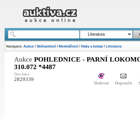
Navigace:
Aukce
/
Sběratelství
/
Modelářství
/
Vlaky a koleje
/
Literatura
Aukce
POHLEDNICE - PARNÍ LOKOM
310.072 *4487
Číslo Aukce:
2829339
Sledovat
Doporučit