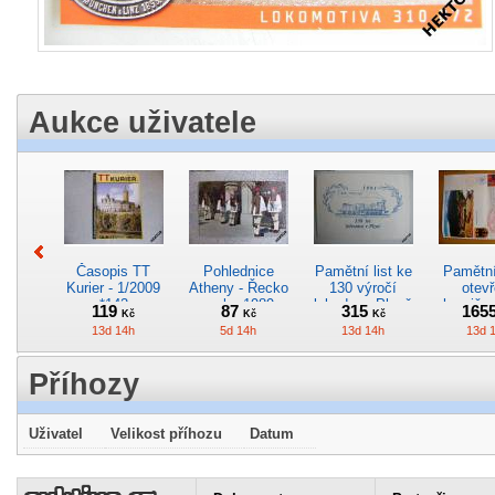
Aukce uživatele
Časopis TT
Pohlednice
Pamětní list ke
Pamětní 
Kurier - 1/2009
Atheny - Řecko
130 výročí
otevř
*142
z roku 1989.
lokodepa Plzeň
hranič.n
119
87
315
165
Kč
Kč
Kč
Nová nepoužitá
*2963
Železn
13d 14h
5d 14h
13d 14h
13d 
*5019
*29
Příhozy
Uživatel
Velikost příhozu
Datum
Pohlednice
Pohlednice
Pohlednice
Kres
elektrického
kreslená -
motorového
obrázek
vozu EMU
Československá
vozu M 140.101
lokom