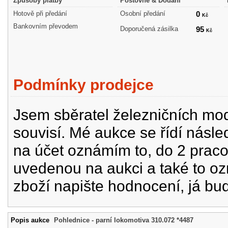
Způsoby platby
Poštovné & Dodání
Hotově při předání
Osobní předání
0
Kč
Bankovním převodem
Doporučená zásilka
95
Kč
Podmínky prodejce
Jsem sběratel železničních mode
souvisí. Mé aukce se řídí násle
na účet oznámím to, do 2 prac
uvedenou na aukci a také to oz
zboží napište hodnocení, já bu
Popis aukce
Pohlednice - parní lokomotiva 310.072 *4487