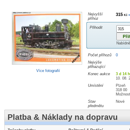
Nejvyšší
315
+
Kč
příhoz
Přihodit
Nabídně
Počet příhozů
0
Nejvýše
přihazující
Více fotografií
Konec aukce
3 d 14 
10. 08. 
Umístění
Plzeň
318 00
Možnost
Stav
Nové
předmětu
Platba & Náklady na dopravu