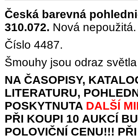
Česká barevná pohlednic
310.072.
Nová nepoužitá. 
Číslo 4487.
Šmouhy jsou odraz světla 
NA ČASOPISY, KATALO
LITERATURU, POHLEDN
POSKYTNUTA
DALŠÍ M
PŘI KOUPI 10 AUKCÍ B
POLOVIČNÍ CENU!!! PŘI