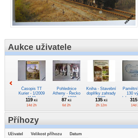
Aukce uživatele
Časopis TT
Pohlednice
Kniha - Stavební
Pamětní 
Kurier - 1/2009
Atheny - Řecko
doplňky zahrady
130 vý
*142
z roku 1989.
*188
lokodep
119
87
135
31
Kč
Kč
Kč
Nová nepoužitá
*29
14d 2h
6d 2h
2h 12m
14d 
*5019
Příhozy
Uživatel
Velikost příhozu
Datum