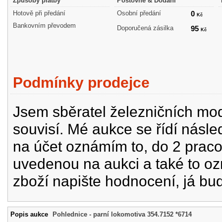
Způsoby platby
Poštovné & Dodání
Hotově při předání
Osobní předání
0
Kč
Bankovním převodem
Doporučená zásilka
95
Kč
Podmínky prodejce
Jsem sběratel železničních mode
souvisí. Mé aukce se řídí násle
na účet oznámím to, do 2 prac
uvedenou na aukci a také to oz
zboží napište hodnocení, já bu
Popis aukce
Pohlednice - parní lokomotiva 354.7152 *6714