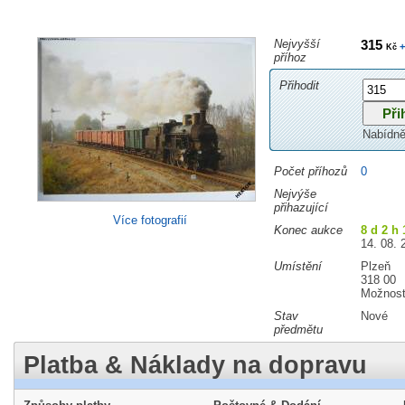
Nejvyšší
315
+
Kč
příhoz
Přihodit
Nabídně
Počet příhozů
0
Nejvýše
přihazující
Více fotografií
Konec aukce
8 d 2 h 
14. 08. 
Umístění
Plzeň
318 00
Možnost
Stav
Nové
předmětu
Platba & Náklady na dopravu