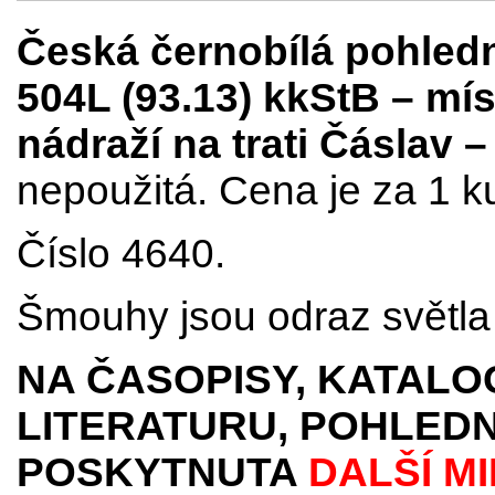
Česká černobílá pohled
504L (93.13) kkStB – mí
nádraží na trati Čáslav 
nepoužitá. Cena je za 1 k
Číslo 4640.
Šmouhy jsou odraz světla 
NA ČASOPISY, KATALO
LITERATURU, POHLEDN
POSKYTNUTA
DALŠÍ M