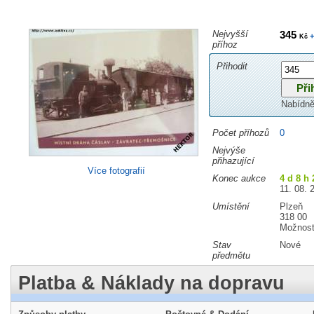
Nejvyšší
345
+
Kč
příhoz
Přihodit
Nabídně
Počet příhozů
0
Nejvýše
přihazující
Více fotografií
Konec aukce
4 d 8 h 
11. 08. 
Umístění
Plzeň
318 00
Možnost
Stav
Nové
předmětu
Platba & Náklady na dopravu