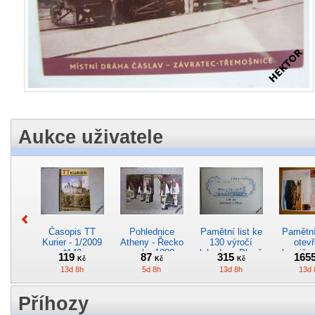
Aukce uživatele
Časopis TT
Pohlednice
Pamětní list ke
Pamětní 
Kurier - 1/2009
Atheny - Řecko
130 výročí
otevř
*142
z roku 1989.
lokodepa Plzeň
hranič.n
119
87
315
165
Kč
Kč
Kč
Nová nepoužitá
*2963
Železn
13d 8h
5d 8h
13d 8h
13d 
*5019
*29
Příhozy