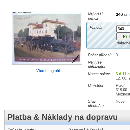
Nejvyšší
340
+
Kč
příhoz
Přihodit
Nabídně
Počet příhozů
0
Nejvýše
přihazující
Více fotografií
Konec aukce
3 d 11 h
12. 08. 
Umístění
Plzeň
318 00
Možnost
Stav
Nové
předmětu
Platba & Náklady na dopravu