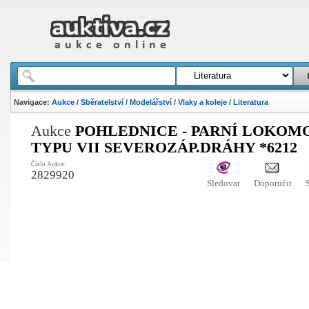
Navigace:
Aukce
/
Sběratelství
/
Modelářství
/
Vlaky a koleje
/
Literatura
Aukce
POHLEDNICE - PARNÍ LOKOM
TYPU VII SEVEROZÁP.DRÁHY *6212
Číslo Aukce:
2829920
Sledovat
Doporučit