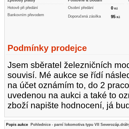
Způsoby platby
Poštovné & Dodání
Hotově při předání
Osobní předání
0
Kč
Bankovním převodem
Doporučená zásilka
95
Kč
Podmínky prodejce
Jsem sběratel železničních mode
souvisí. Mé aukce se řídí násle
na účet oznámím to, do 2 prac
uvedenou na aukci a také to oz
zboží napište hodnocení, já bu
Popis aukce
Pohlednice - parní lokomotiva typu VII Severozáp.dráh