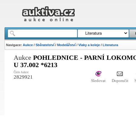
Navigace:
Aukce
/
Sběratelství
/
Modelářství
/
Vlaky a koleje
/
Literatura
Aukce
POHLEDNICE - PARNÍ LOKOM
U 37.002 *6213
Číslo Aukce:
2829921
Sledovat
Doporučit