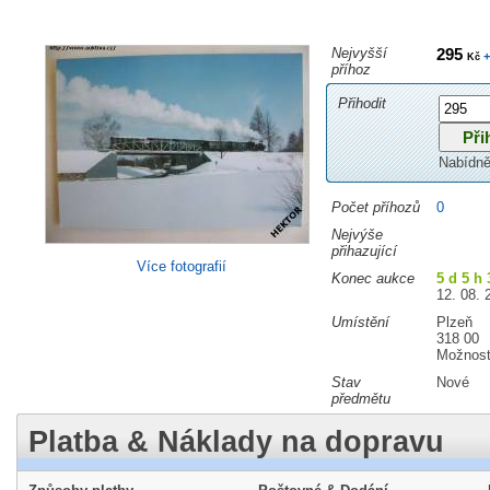
Nejvyšší
295
+
Kč
příhoz
Přihodit
Nabídně
Počet příhozů
0
Nejvýše
přihazující
Více fotografií
Konec aukce
5 d 5 h 
12. 08. 
Umístění
Plzeň
318 00
Možnost
Stav
Nové
předmětu
Platba & Náklady na dopravu