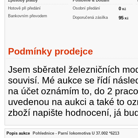
Způsoby platby
Poštovné & Dodání
Hotově při předání
Osobní předání
0
Kč
Bankovním převodem
Doporučená zásilka
95
Kč
Podmínky prodejce
Jsem sběratel železničních mode
souvisí. Mé aukce se řídí násle
na účet oznámím to, do 2 prac
uvedenou na aukci a také to oz
zboží napište hodnocení, já bu
Popis aukce
Pohlednice - Parní lokomotiva U 37.002 *6213