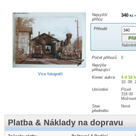
Nejvyšší
340
+
Kč
příhoz
Přihodit
Nabídně
Počet příhozů
0
Nejvýše
přihazující
Více fotografií
Konec aukce
4 d 18 
10. 08. 
Umístění
Plzeň
318 00
Možnost
Stav
Nové
předmětu
Platba & Náklady na dopravu