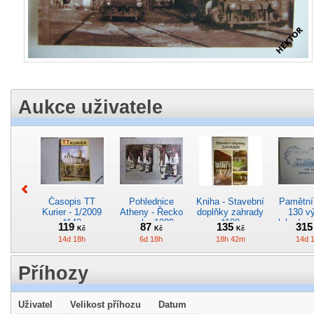
Aukce uživatele
Časopis TT
Pohlednice
Kniha - Stavební
Pamětní 
Kurier - 1/2009
Atheny - Řecko
doplňky zahrady
130 vý
*142
z roku 1989.
*188
lokodep
119
87
135
31
Kč
Kč
Kč
Nová nepoužitá
*29
14d 18h
6d 18h
18h 42m
14d 
*5019
Příhozy
Uživatel
Velikost příhozu
Datum