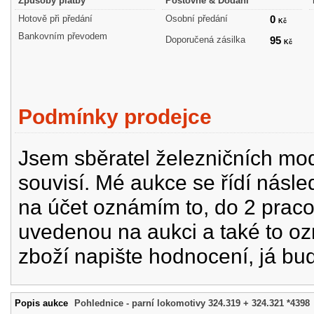
Způsoby platby
Poštovné & Dodání
Hotově při předání
Osobní předání
0
Kč
Bankovním převodem
Doporučená zásilka
95
Kč
Podmínky prodejce
Jsem sběratel železničních mode
souvisí. Mé aukce se řídí násle
na účet oznámím to, do 2 prac
uvedenou na aukci a také to oz
zboží napište hodnocení, já bu
Popis aukce
Pohlednice - parní lokomotivy 324.319 + 324.321 *4398