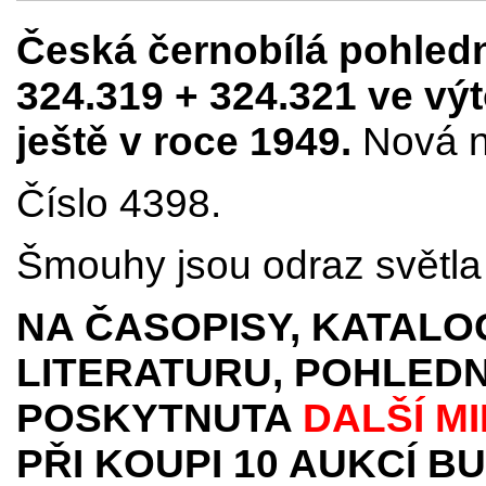
Česká černobílá pohledn
324.319 + 324.321 ve výt
ještě v roce 1949.
Nová n
Číslo 4398.
Šmouhy jsou odraz světla 
NA ČASOPISY, KATALO
LITERATURU, POHLEDN
POSKYTNUTA
DALŠÍ M
PŘI KOUPI 10 AUKCÍ B