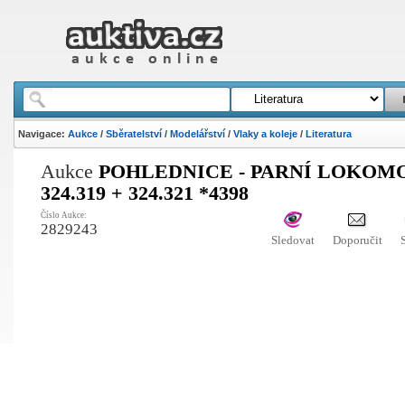
Navigace:
Aukce
/
Sběratelství
/
Modelářství
/
Vlaky a koleje
/
Literatura
Aukce
POHLEDNICE - PARNÍ LOKOM
324.319 + 324.321 *4398
Číslo Aukce:
2829243
Sledovat
Doporučit