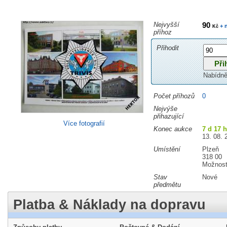
Nejvyšší
90
+ 
Kč
příhoz
Přihodit
Nabídně
Počet příhozů
0
Nejvýše
přihazující
Více fotografií
Konec aukce
7 d 17 
13. 08. 
Umístění
Plzeň
318 00
Možnost
Stav
Nové
předmětu
Platba & Náklady na dopravu