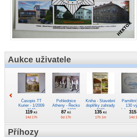
Aukce uživatele
Časopis TT
Pohlednice
Kniha - Stavební
Pamětní 
Kurier - 1/2009
Atheny - Řecko
doplňky zahrady
130 vý
*142
z roku 1989.
*188
lokodep
119
87
135
31
Kč
Kč
Kč
Nová nepoužitá
*29
14d 17h
6d 17h
17h 1m
14d 
*5019
Příhozy