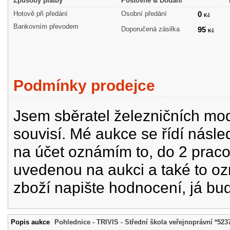
Způsoby platby
Poštovné & Dodání
Hotově při předání
Osobní předání
0
Kč
Bankovním převodem
Doporučená zásilka
95
Kč
Podmínky prodejce
Jsem sběratel železničních mode
souvisí. Mé aukce se řídí násle
na účet oznámím to, do 2 prac
uvedenou na aukci a také to oz
zboží napište hodnocení, já bu
Popis aukce
Pohlednice - TRIVIS - Střední škola veřejnoprávní *523