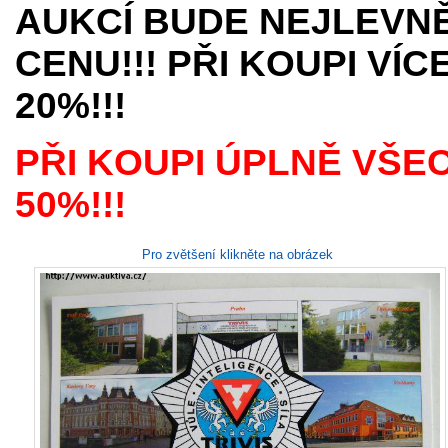
AUKCÍ BUDE NEJLEVNĚ
CENU!!! PŘI KOUPI VÍ
20%!!!
PŘI KOUPI ÚPLNĚ VŠE
50%!!!
Pro zvětšení klikněte na obrázek