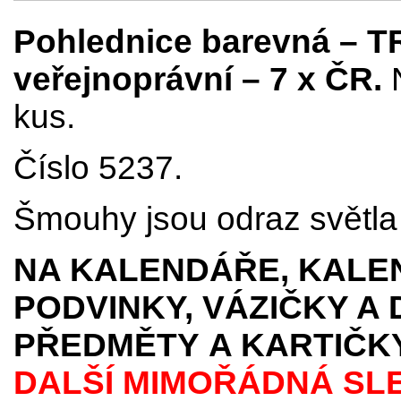
Pohlednice barevná – TR
veřejnoprávní – 7 x ČR.
kus.
Číslo 5237.
Šmouhy jsou odraz světla p
NA KALENDÁŘE, KALEN
PODVINKY, VÁZIČKY A
PŘEDMĚTY
A KARTIČK
DALŠÍ MIMOŘÁDNÁ SL