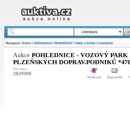
Navigace:
Aukce
/
Sběratelství
/
Modelářství
/
Vlaky a koleje
/
Literatura
Aukce
POHLEDNICE - VOZOVÝ PARK
PLZEŇSKÝCH DOPRAV.PODNIKŮ *47
Číslo Aukce:
2829599
Sledovat
Doporučit