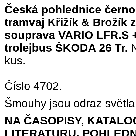
Česká pohlednice černob
tramvaj Křižík & Brožík 
souprava VARIO LFR.S 
trolejbus ŠKODA 26 Tr.
kus.
Číslo 4702.
Šmouhy jsou odraz světla 
NA ČASOPISY, KATALO
LITERATURU, POHLEDN