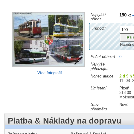
Nejvyšší
190
+
Kč
příhoz
Přihodit
Nabídně
Počet příhozů
0
Nejvýše
přihazující
Více fotografií
Konec aukce
2 d 9 h
11. 08. 
Umístění
Plzeň
318 00
Možnost
Stav
Nové
předmětu
Platba & Náklady na dopravu