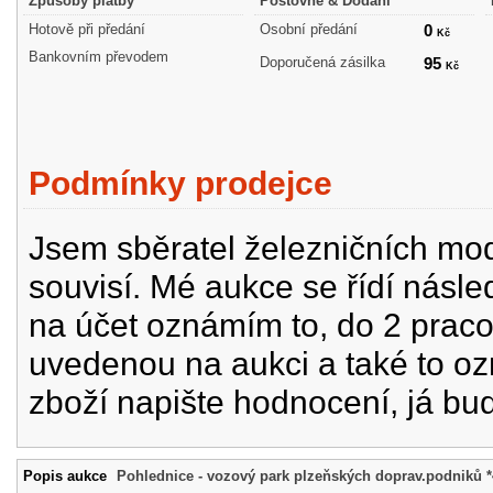
Způsoby platby
Poštovné & Dodání
Hotově při předání
Osobní předání
0
Kč
Bankovním převodem
Doporučená zásilka
95
Kč
Podmínky prodejce
Jsem sběratel železničních mode
souvisí. Mé aukce se řídí násle
na účet oznámím to, do 2 prac
uvedenou na aukci a také to oz
zboží napište hodnocení, já bu
Popis aukce
Pohlednice - vozový park plzeňských doprav.podniků 