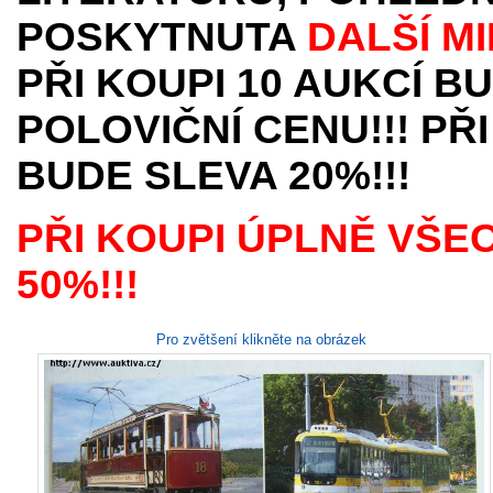
POSKYTNUTA
DALŠÍ M
PŘI KOUPI 10 AUKCÍ B
POLOVIČNÍ CENU!!! PŘI
BUDE SLEVA 20%!!!
PŘI KOUPI ÚPLNĚ VŠE
50%!!!
Pro zvětšení klikněte na obrázek