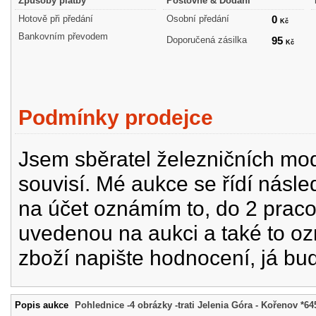
Způsoby platby
Poštovné & Dodání
Hotově při předání
Osobní předání
0
Kč
Bankovním převodem
Doporučená zásilka
95
Kč
Podmínky prodejce
Jsem sběratel železničních mode
souvisí. Mé aukce se řídí násle
na účet oznámím to, do 2 prac
uvedenou na aukci a také to oz
zboží napište hodnocení, já bu
Popis aukce
Pohlednice -4 obrázky -trati Jelenia Góra - Kořenov *64