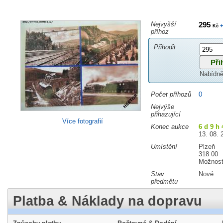
Nejvyšší
295
+
Kč
příhoz
Přihodit
Nabídně
Počet příhozů
0
Nejvýše
přihazující
Více fotografií
Konec aukce
6 d 9 h
13. 08. 
Umístění
Plzeň
318 00
Možnost
Stav
Nové
předmětu
Platba & Náklady na dopravu