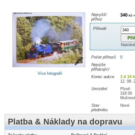
Nejvyšší
340
+
Kč
příhoz
Přihodit
Nabídně
Počet příhozů
0
Nejvýše
přihazující
Více fotografií
Konec aukce
3 d 14 
12. 08. 
Umístění
Plzeň
318 00
Možnost
Stav
Nové
předmětu
Platba & Náklady na dopravu