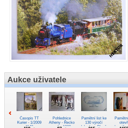
Aukce uživatele
Časopis TT
Pohlednice
Pamětní list ke
Pamětní 
Kurier - 1/2009
Atheny - Řecko
130 výročí
otevř
*142
z roku 1989.
lokodepa Plzeň
hranič.n