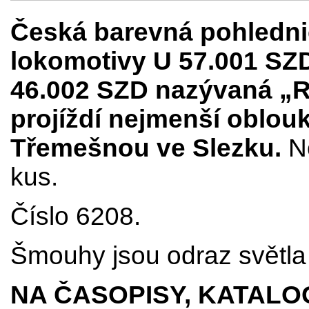
Česká barevná pohledni
lokomotivy U 57.001 SZ
46.002 SZD nazývaná „R
projíždí nejmenší oblouk 
Třemešnou ve Slezku.
N
kus.
Číslo 6208.
Šmouhy jsou odraz světla 
NA ČASOPISY, KATALO