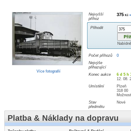
Nejvyšší
375
+
Kč
příhoz
Přihodit
Nabídně
Počet příhozů
0
Nejvýše
přihazující
Více fotografií
Konec aukce
6 d 5 h 
12. 08. 
Umístění
Plzeň
318 00
Možnost
Stav
Nové
předmětu
Platba & Náklady na dopravu