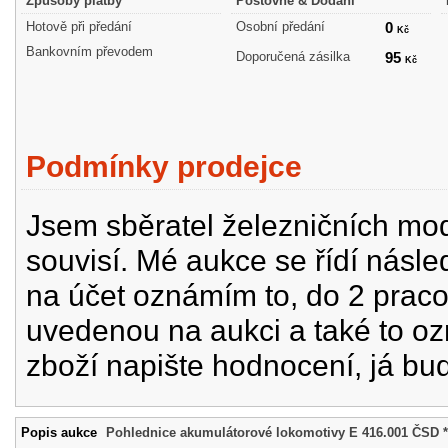
Způsoby platby
Poštovné & Dodání
Hotově při předání
Osobní předání
0
Kč
Bankovním převodem
Doporučená zásilka
95
Kč
Podmínky prodejce
Jsem sběratel železničních mode
souvisí. Mé aukce se řídí násle
na účet oznámím to, do 2 prac
uvedenou na aukci a také to oz
zboží napište hodnocení, já bu
Popis aukce
Pohlednice akumulátorové lokomotivy E 416.001 ČSD 