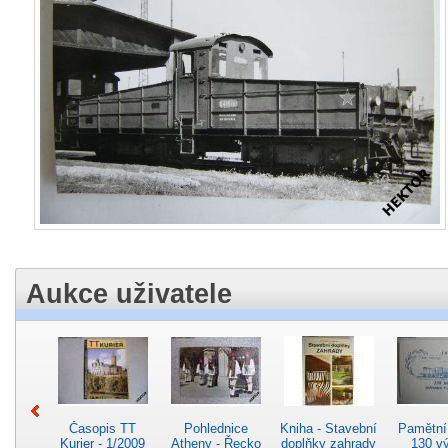
Aukce uživatele
Časopis TT
Pohlednice
Kniha - Stavební
Pamětní 
Kurier - 1/2009
Atheny - Řecko
doplňky zahrady
130 vý