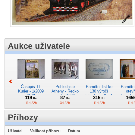
Aukce uživatele
Časopis TT
Pohlednice
Pamětní list ke
Pamětní 
Kurier - 1/2009
Atheny - Řecko
130 výročí
otevř
*142
z roku 1989.
lokodepa Plzeň
hranič.n
119
87
315
165
Kč
Kč
Kč
Nová nepoužitá
*2963
Železn
11d 22h
3d 22h
11d 22h
11d 
*5019
*29
Příhozy
Uživatel
Velikost příhozu
Datum