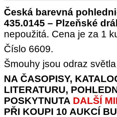
Česká barevná pohledn
435.0145 – Plzeňské dr
nepoužitá. Cena je za 1 k
Číslo 6609.
Šmouhy jsou odraz světla 
NA ČASOPISY, KATALO
LITERATURU, POHLEDN
POSKYTNUTA
DALŠÍ M
PŘI KOUPI 10 AUKCÍ B