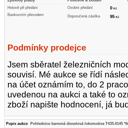
Způsoby platby
Poštovné & Dodání
Hotově při předání
Osobní předání
0
Kč
Bankovním převodem
Doporučená zásilka
95
Kč
Podmínky prodejce
Jsem sběratel železničních mode
souvisí. Mé aukce se řídí násle
na účet oznámím to, do 2 prac
uvedenou na aukci a také to oz
zboží napište hodnocení, já bu
Popis aukce
Pohlednice barevná dieselová lokomotiva T435.0145 *6