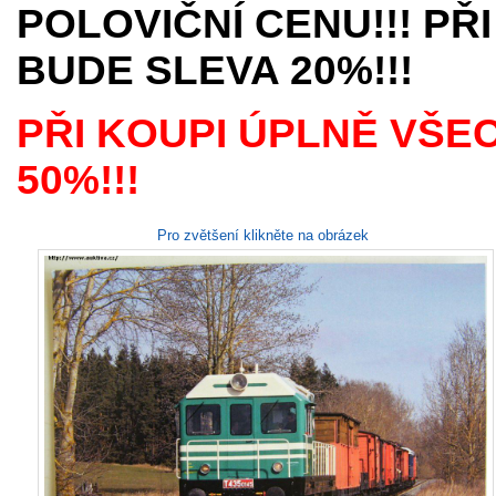
POLOVIČNÍ CENU!!! PŘI
BUDE SLEVA 20%!!!
PŘI KOUPI ÚPLNĚ VŠE
50%!!!
Pro zvětšení klikněte na obrázek