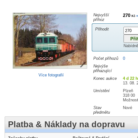
Nejvyšší
270
+
Kč
příhoz
Přihodit
Nabídně
Počet příhozů
0
Nejvýše
přihazující
Více fotografií
Konec aukce
4 d 22 
13. 08. 
Umístění
Plzeň
318 00
Možnost
Stav
Nové
předmětu
Platba & Náklady na dopravu