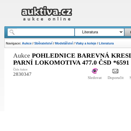
Navigace:
Aukce
/
Sběratelství
/
Modelářství
/
Vlaky a koleje
/
Literatura
Aukce
POHLEDNICE BAREVNÁ KRES
PARNÍ LOKOMOTIVA 477.0 ČSD *6591
Číslo Aukce:
2830347
Sledovat
Doporučit