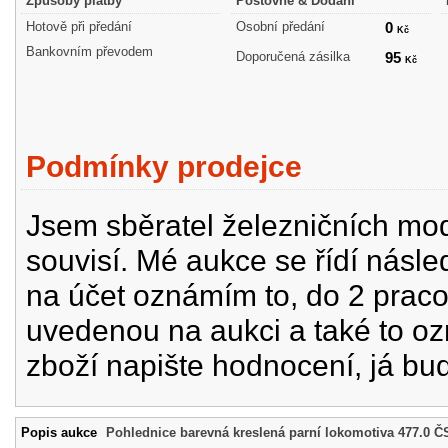
Způsoby platby
Poštovné & Dodání
Hotově při předání
Osobní předání
0
Kč
Bankovním převodem
Doporučená zásilka
95
Kč
Podmínky prodejce
Jsem sběratel železničních mode
souvisí. Mé aukce se řídí násle
na účet oznámím to, do 2 prac
uvedenou na aukci a také to oz
zboží napište hodnocení, já bu
Popis aukce
Pohlednice barevná kreslená parní lokomotiva 477.0 Č