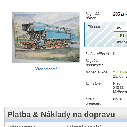
Nejvyšší
205
+
Kč
příhoz
Přihodit
Nabídně
Počet příhozů
0
Nejvýše
přihazující
Více fotografií
Konec aukce
5 d 13 
13. 08. 
Umístění
Plzeň
318 00
Možnost
Stav
Nové
předmětu
Platba & Náklady na dopravu