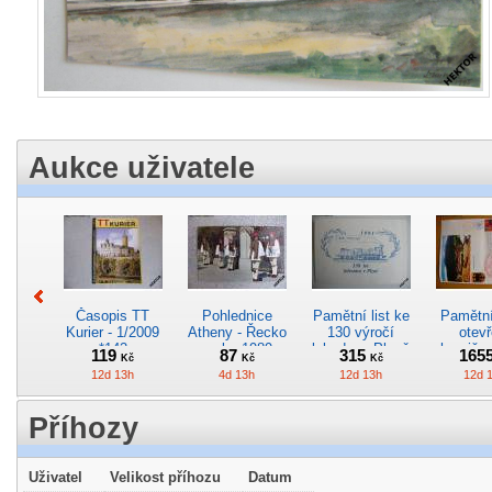
Aukce uživatele
Časopis TT
Pohlednice
Pamětní list ke
Pamětní 
Kurier - 1/2009
Atheny - Řecko
130 výročí
otevř
*142
z roku 1989.
lokodepa Plzeň
hranič.n
119
87
315
165
Kč
Kč
Kč
Nová nepoužitá
*2963
Železn
12d 13h
4d 13h
12d 13h
12d 
*5019
*29
Příhozy
Uživatel
Velikost příhozu
Datum