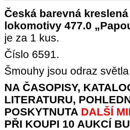
Česká barevná kreslená
lokomotivy 477.0 „Papo
je za 1 kus.
Číslo 6591.
Šmouhy jsou odraz světla 
NA ČASOPISY, KATALO
LITERATURU, POHLEDN
POSKYTNUTA
DALŠÍ M
PŘI KOUPI 10 AUKCÍ B