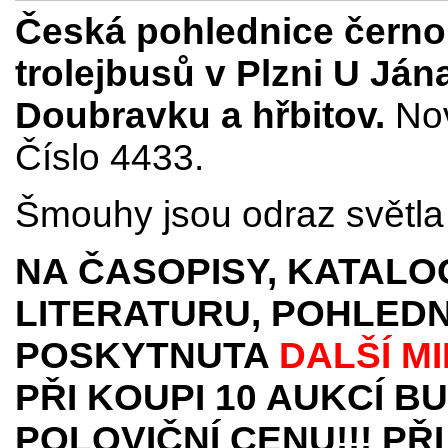
Česká pohlednice černob
trolejbusů v Plzni U Ján
Doubravku a hřbitov.
Nov
Číslo 4433.
Šmouhy jsou odraz světla 
NA ČASOPISY, KATALO
LITERATURU, POHLEDN
POSKYTNUTA
DALŠÍ M
PŘI KOUPI 10 AUKCÍ B
POLOVIČNÍ CENU!!! PŘI