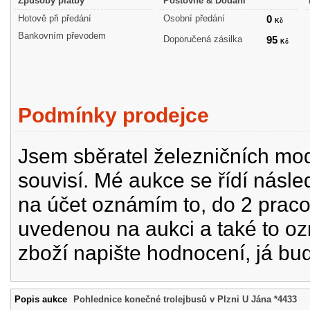
Způsoby platby
Poštovné & Dodání
Hotově při předání
Osobní předání
0
Kč
Bankovním převodem
Doporučená zásilka
95
Kč
Podmínky prodejce
Jsem sběratel železničních mode
souvisí. Mé aukce se řídí násle
na účet oznámím to, do 2 prac
uvedenou na aukci a také to oz
zboží napište hodnocení, já bu
Popis aukce
Pohlednice konečné trolejbusů v Plzni U Jána *4433