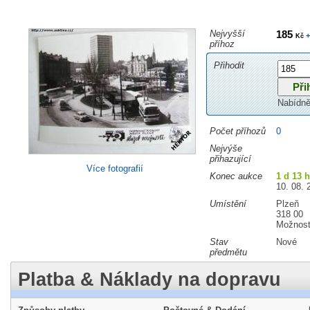
Nejvyšší
185
+
Kč
příhoz
Přihodit
Nabídně
Počet příhozů
0
Nejvýše
přihazující
Více fotografií
Konec aukce
1 d 13 
10. 08. 
Umístění
Plzeň
318 00
Možnost
Stav
Nové
předmětu
Platba & Náklady na dopravu