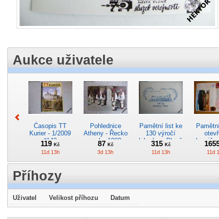
Aukce uživatele
Časopis TT
Pohlednice
Pamětní list ke
Pamětní 
Kurier - 1/2009
Atheny - Řecko
130 výročí
otevř
*142
z roku 1989.
lokodepa Plzeň
hranič.n
119
87
315
165
Kč
Kč
Kč
Nová nepoužitá
*2963
Železn
11d 13h
3d 13h
11d 13h
11d 
*5019
*29
Příhozy
Uživatel
Velikost příhozu
Datum
Pohlednice
Pohlednice
Pohlednice
Kres
elektrického
kreslená -
motorového
obrázek