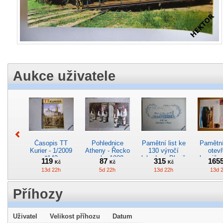
Aukce uživatele
Časopis TT
Pohlednice
Pamětní list ke
Pamětní 
Kurier - 1/2009
Atheny - Řecko
130 výročí
otevř
*142
z roku 1989.
lokodepa Plzeň
hranič.n
119
87
315
165
Kč
Kč
Kč
Nová nepoužitá
*2963
Železn
13d 22h
5d 22h
13d 22h
13d 
*5019
*29
Příhozy
Uživatel
Velikost příhozu
Datum