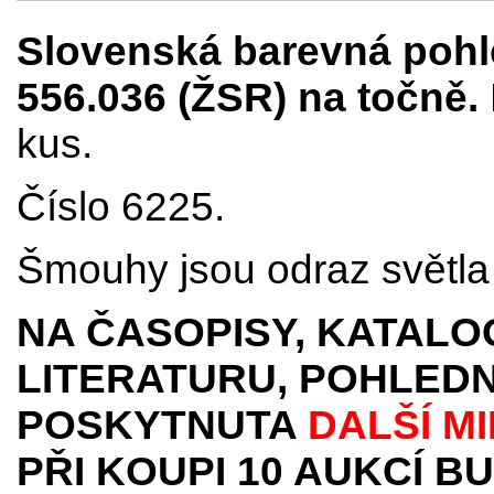
Slovenská barevná pohl
556.036 (ŽSR) na točně.
kus.
Číslo 6225.
Šmouhy jsou odraz světla 
NA ČASOPISY, KATALO
LITERATURU, POHLEDN
POSKYTNUTA
DALŠÍ M
PŘI KOUPI 10 AUKCÍ B