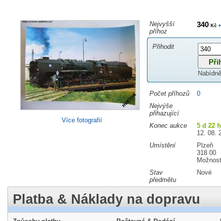
Nejvyšší
340
+
Kč
příhoz
Přihodit
Nabídně
Počet příhozů
0
Nejvýše
přihazující
Více fotografií
Konec aukce
5 d 22 
12. 08. 
Umístění
Plzeň
318 00
Možnost
Stav
Nové
předmětu
Platba & Náklady na dopravu