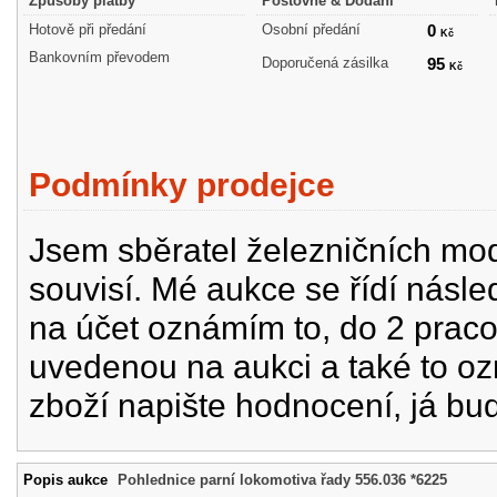
Způsoby platby
Poštovné & Dodání
Hotově při předání
Osobní předání
0
Kč
Bankovním převodem
Doporučená zásilka
95
Kč
Podmínky prodejce
Jsem sběratel železničních mode
souvisí. Mé aukce se řídí násle
na účet oznámím to, do 2 prac
uvedenou na aukci a také to oz
zboží napište hodnocení, já bu
Popis aukce
Pohlednice parní lokomotiva řady 556.036 *6225