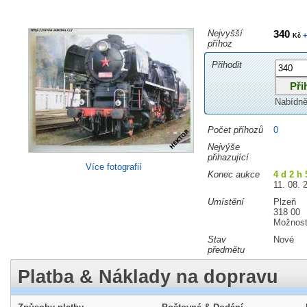
Nejvyšší
340
+
Kč
příhoz
Přihodit
Nabídně
Počet příhozů
0
Nejvýše
přihazující
Více fotografií
Konec aukce
4 d 2 h 
11. 08. 
Umístění
Plzeň
318 00
Možnost
Stav
Nové
předmětu
Platba & Náklady na dopravu