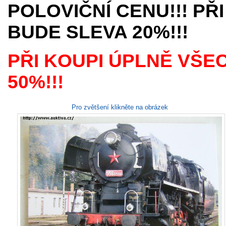
POLOVIČNÍ CENU!!! PŘI
BUDE SLEVA 20%!!!
PŘI KOUPI ÚPLNĚ VŠE
50%!!!
Pro zvětšení klikněte na obrázek