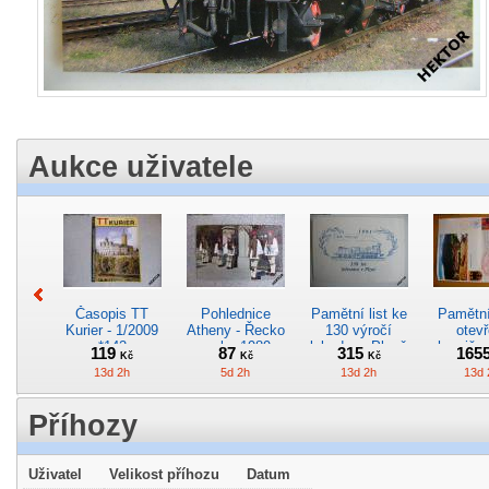
Aukce uživatele
Časopis TT
Pohlednice
Pamětní list ke
Pamětní 
Kurier - 1/2009
Atheny - Řecko
130 výročí
otevř
*142
z roku 1989.
lokodepa Plzeň
hranič.n
119
87
315
165
Kč
Kč
Kč
Nová nepoužitá
*2963
Železn
13d 2h
5d 2h
13d 2h
13d 
*5019
*29
Příhozy
Uživatel
Velikost příhozu
Datum