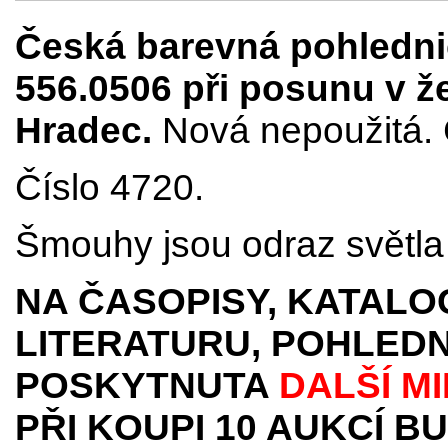
Česká barevná pohledni
556.0506 při posunu v že
Hradec.
Nová nepoužitá. 
Číslo 4720.
Šmouhy jsou odraz světla 
NA ČASOPISY, KATALO
LITERATURU, POHLEDN
POSKYTNUTA
DALŠÍ M
PŘI KOUPI 10 AUKCÍ B