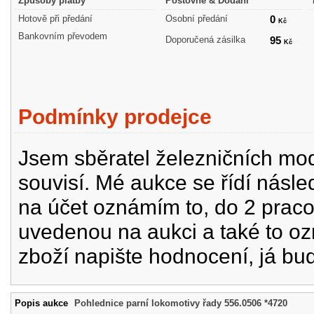
Způsoby platby
Poštovné & Dodání
Hotově při předání
Osobní předání
0
Kč
Bankovním převodem
Doporučená zásilka
95
Kč
Podmínky prodejce
Jsem sběratel železničních mode
souvisí. Mé aukce se řídí násle
na účet oznámím to, do 2 prac
uvedenou na aukci a také to oz
zboží napište hodnocení, já bu
Popis aukce
Pohlednice parní lokomotivy řady 556.0506 *4720