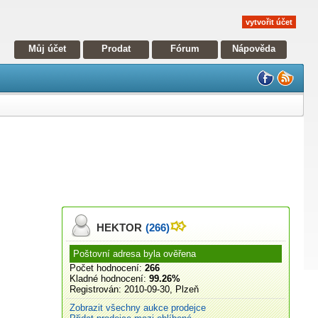
vytvořit účet
Můj účet
Prodat
Fórum
Nápověda
HEKTOR
(266)
Poštovní adresa byla ověřena
Počet hodnocení:
266
Kladné hodnocení:
99.26%
Registrován:
2010-09-30, Plzeň
Zobrazit všechny aukce prodejce