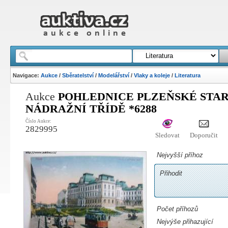
Navigace:
Aukce
/
Sběratelství
/
Modelářství
/
Vlaky a koleje
/
Literatura
Aukce
POHLEDNICE PLZEŇSKÉ STA
NÁDRAŽNÍ TŘÍDĚ *6288
Číslo Aukce:
2829995
Sledovat
Doporučit
Nejvyšší příhoz
Přihodit
Počet příhozů
Nejvýše přihazující