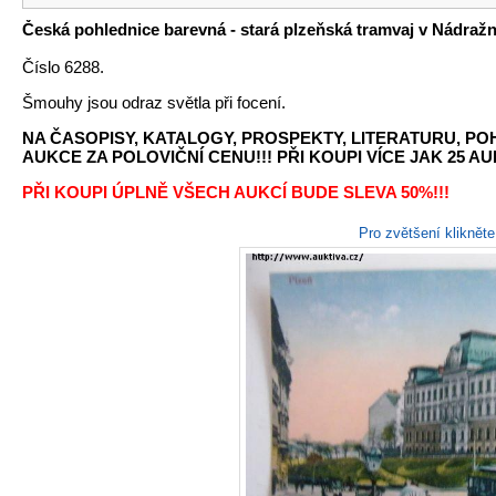
Česká pohlednice barevná - stará plzeňská tramvaj v Nádražní
Číslo 6288.
Šmouhy jsou odraz světla při focení.
NA ČASOPISY, KATALOGY, PROSPEKTY, LITERATURU, P
AUKCE ZA POLOVIČNÍ CENU!!! PŘI KOUPI VÍCE JAK 25 AU
PŘI KOUPI ÚPLNĚ VŠECH AUKCÍ BUDE SLEVA 50%!!!
Pro zvětšení kliknět