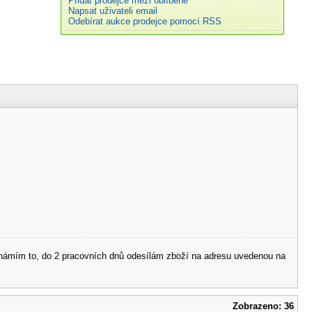
Přidat prodejce mezi oblíbené
Napsat uživateli email
Odebírat aukce prodejce pomocí RSS
 oznámím to, do 2 pracovních dnů odesílám zboží na adresu uvedenou na
Zobrazeno: 36