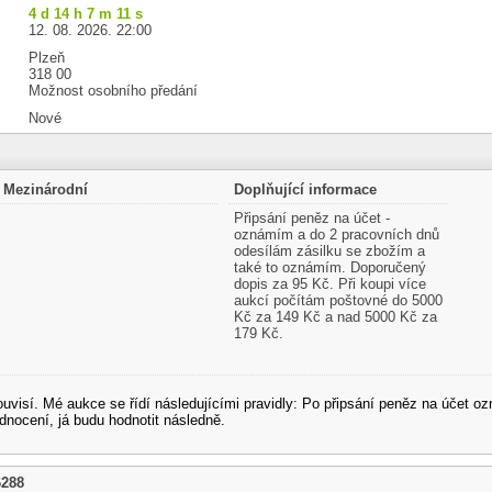
4 d 14 h 7 m 10 s
12. 08. 2026. 22:00
Plzeň
318 00
Možnost osobního předání
Nové
Mezinárodní
Doplňující informace
Připsání peněz na účet -
oznámím a do 2 pracovních dnů
odesílám zásilku se zbožím a
také to oznámím. Doporučený
dopis za 95 Kč. Při koupi více
aukcí počítám poštovné do 5000
Kč za 149 Kč a nad 5000 Kč za
179 Kč.
souvisí. Mé aukce se řídí následujícími pravidly: Po připsání peněz na účet
dnocení, já budu hodnotit následně.
6288