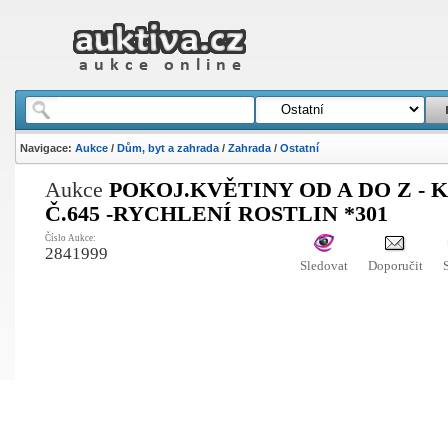
Navigace:
Aukce
/
Dům, byt a zahrada
/
Zahrada
/
Ostatní
Aukce
POKOJ.KVĚTINY OD A DO Z - 
Č.645 -RYCHLENÍ ROSTLIN *301
Číslo Aukce:
2841999
Sledovat
Doporučit