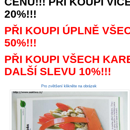
CENU!!! PŘI KOUPI VÍ
20%!!!
PŘI KOUPI ÚPLNĚ VŠE
50%!!!
PŘI KOUPI VŠECH KAR
DALŠÍ SLEVU 10%!!!
Pro zvětšení klikněte na obrázek