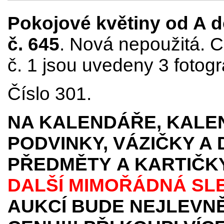
Pokojové květiny od A do 
č. 645
. Nová nepoužitá. C
č. 1 jsou uvedeny 3 fotogr
Číslo 301.
NA KALENDÁŘE, KALEN
PODVINKY, VÁZIČKY A
PŘEDMĚTY
A KARTIČK
DALŠÍ MIMOŘÁDNÁ SL
AUKCÍ BUDE NEJLEVNĚ