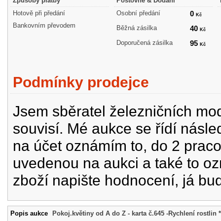
Způsoby platby
Poštovné & Dodání
Hotově při předání
Osobní předání
0
Kč
Bankovním převodem
Běžná zásilka
40
Kč
Doporučená zásilka
95
Kč
Podmínky prodejce
Jsem sběratel železničních mode
souvisí. Mé aukce se řídí násle
na účet oznámím to, do 2 prac
uvedenou na aukci a také to oz
zboží napište hodnocení, já bu
Popis aukce
Pokoj.květiny od A do Z - karta č.645 -Rychlení rostlin 