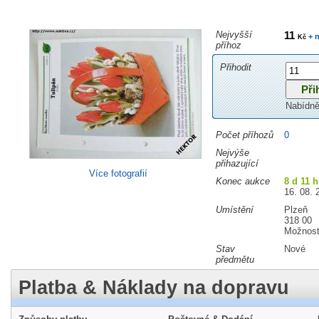
Nejvyšší
11
+ n
Kč
příhoz
Přihodit
Nabídně
Počet příhozů
0
Nejvýše
přihazující
Více fotografií
Konec aukce
8 d 11 
16. 08. 
Umístění
Plzeň
318 00
Možnost
Stav
Nové
předmětu
Platba & Náklady na dopravu