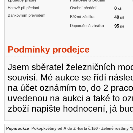
Způsoby platby
Poštovné & Dodání
Hotově při předání
Osobní předání
0
Kč
Bankovním převodem
Běžná zásilka
40
Kč
Doporučená zásilka
95
Kč
Podmínky prodejce
Jsem sběratel železničních mode
souvisí. Mé aukce se řídí násle
na účet oznámím to, do 2 prac
uvedenou na aukci a také to oz
zboží napište hodnocení, já bu
Popis aukce
Pokoj.květiny od A do Z -karta č.160 - Zelené rostliny *