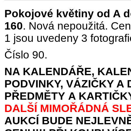
Pokojové květiny od A do 
160
. Nová nepoužitá. Cena
1 jsou uvedeny 3 fotografi
Číslo 90.
NA KALENDÁŘE, KALEN
PODVINKY, VÁZIČKY A
PŘEDMĚTY
A KARTIČK
DALŠÍ MIMOŘÁDNÁ SL
AUKCÍ BUDE NEJLEVNĚ