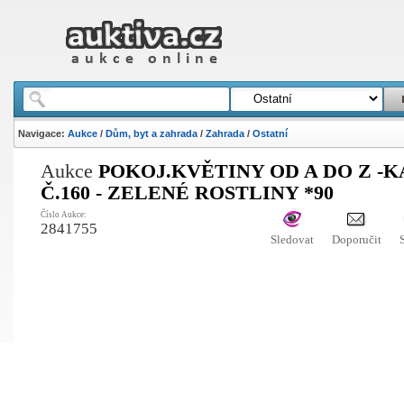
Navigace:
Aukce
/
Dům, byt a zahrada
/
Zahrada
/
Ostatní
Aukce
POKOJ.KVĚTINY OD A DO Z -
Č.160 - ZELENÉ ROSTLINY *90
Číslo Aukce:
2841755
Sledovat
Doporučit