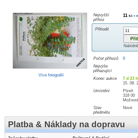
Nejvyšší
11
+ n
Kč
příhoz
Přihodit
Nabídně
Počet příhozů
0
Nejvýše
přihazující
Více fotografií
Konec aukce
7 d 23 
15. 08. 
Umístění
Plzeň
318 00
Možnost
Stav
Nové
předmětu
Platba & Náklady na dopravu