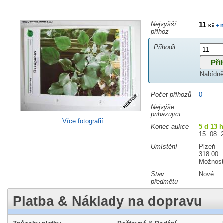
Nejvyšší
11
+ n
Kč
příhoz
Přihodit
Nabídně
Počet příhozů
0
Nejvýše
přihazující
Více fotografií
Konec aukce
5 d 13 
15. 08. 
Umístění
Plzeň
318 00
Možnost
Stav
Nové
předmětu
Platba & Náklady na dopravu