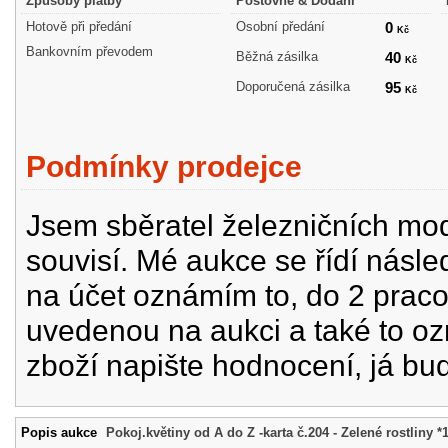
Způsoby platby
Poštovné & Dodání
Hotově při předání
Osobní předání
0
Kč
Bankovním převodem
Běžná zásilka
40
Kč
Doporučená zásilka
95
Kč
Podmínky prodejce
Jsem sběratel železničních mode
souvisí. Mé aukce se řídí násle
na účet oznámím to, do 2 prac
uvedenou na aukci a také to oz
zboží napište hodnocení, já bu
Popis aukce
Pokoj.květiny od A do Z -karta č.204 - Zelené rostliny *