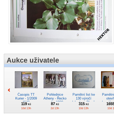
Aukce uživatele
Časopis TT
Pohlednice
Pamětní list ke
Pamětní 
Kurier - 1/2009
Atheny - Řecko
130 výročí
otevř
*142
z roku 1989.
lokodepa Plzeň
hranič.n
119
87
315
165
Kč
Kč
Kč
Nová nepoužitá
*2963
Železn
10d 13h
2d 13h
10d 13h
10d 
*5019
*29