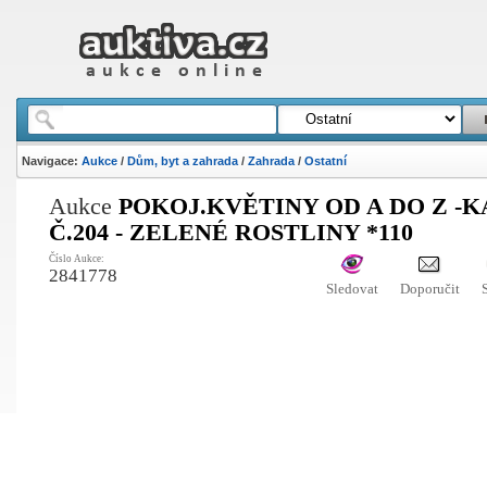
Navigace:
Aukce
/
Dům, byt a zahrada
/
Zahrada
/
Ostatní
Aukce
POKOJ.KVĚTINY OD A DO Z -
Č.204 - ZELENÉ ROSTLINY *110
Číslo Aukce:
2841778
Sledovat
Doporučit