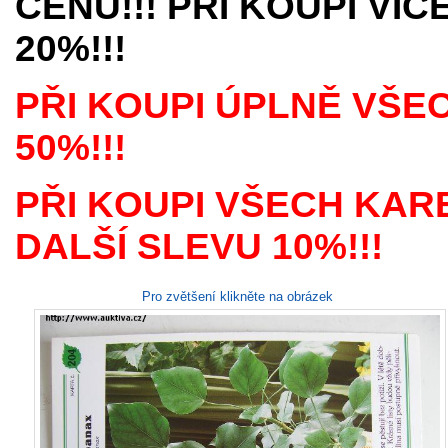
CENU!!! PŘI KOUPI VÍ
20%!!!
PŘI KOUPI ÚPLNĚ VŠE
50%!!!
PŘI KOUPI VŠECH KAR
DALŠÍ SLEVU 10%!!!
Pro zvětšení klikněte na obrázek