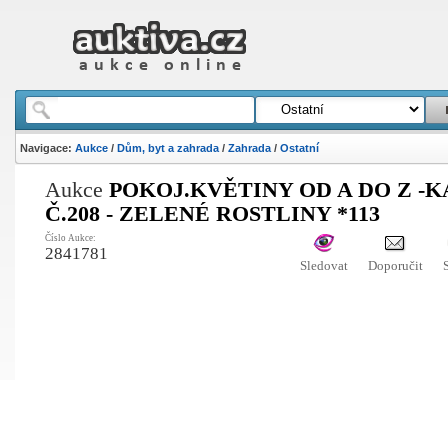
Navigace:
Aukce
/
Dům, byt a zahrada
/
Zahrada
/
Ostatní
Aukce
POKOJ.KVĚTINY OD A DO Z -
Č.208 - ZELENÉ ROSTLINY *113
Číslo Aukce:
2841781
Sledovat
Doporučit