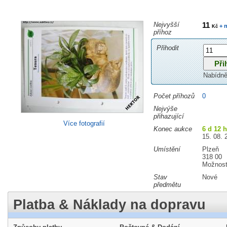
Nejvyšší
11
+ n
Kč
příhoz
Přihodit
Nabídně
Počet příhozů
0
Nejvýše
přihazující
Více fotografií
Konec aukce
6 d 12 
15. 08. 
Umístění
Plzeň
318 00
Možnost
Stav
Nové
předmětu
Platba & Náklady na dopravu