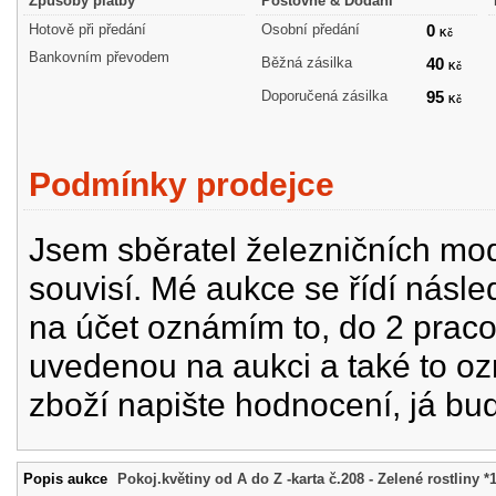
Způsoby platby
Poštovné & Dodání
Hotově při předání
Osobní předání
0
Kč
Bankovním převodem
Běžná zásilka
40
Kč
Doporučená zásilka
95
Kč
Podmínky prodejce
Jsem sběratel železničních mode
souvisí. Mé aukce se řídí násle
na účet oznámím to, do 2 prac
uvedenou na aukci a také to oz
zboží napište hodnocení, já bu
Popis aukce
Pokoj.květiny od A do Z -karta č.208 - Zelené rostliny *