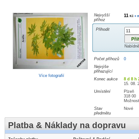
Nejvyšší
11
+ n
Kč
příhoz
Přihodit
Nabídně
Počet příhozů
0
Nejvýše
přihazující
Více fotografií
Konec aukce
8 d 8 h
15. 08. 
Umístění
Plzeň
318 00
Možnost
Stav
Nové
předmětu
Platba & Náklady na dopravu