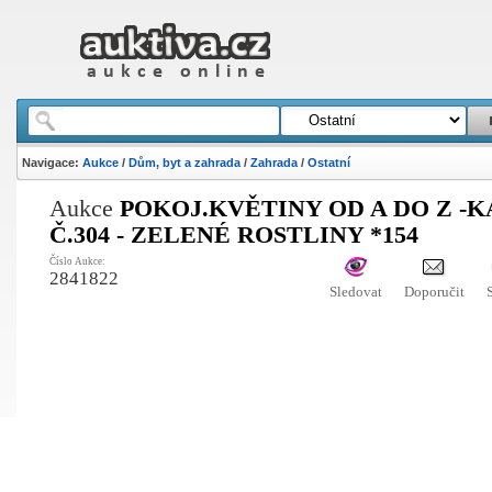
Navigace:
Aukce
/
Dům, byt a zahrada
/
Zahrada
/
Ostatní
Aukce
POKOJ.KVĚTINY OD A DO Z -
Č.304 - ZELENÉ ROSTLINY *154
Číslo Aukce:
2841822
Sledovat
Doporučit