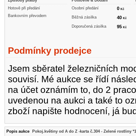
Způsoby platby
Poštovné & Dodání
Hotově při předání
Osobní předání
0
Kč
Bankovním převodem
Běžná zásilka
40
Kč
Doporučená zásilka
95
Kč
Podmínky prodejce
Jsem sběratel železničních mode
souvisí. Mé aukce se řídí násle
na účet oznámím to, do 2 prac
uvedenou na aukci a také to oz
zboží napište hodnocení, já bu
Popis aukce
Pokoj.květiny od A do Z -karta č.304 - Zelené rostliny *