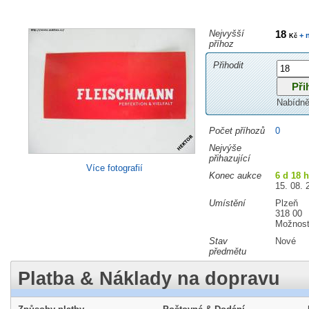
Nejvyšší
18
+ 
Kč
příhoz
Přihodit
Nabídně
Počet příhozů
0
Nejvýše
přihazující
Více fotografií
Konec aukce
6 d 18 
15. 08. 
Umístění
Plzeň
318 00
Možnost
Stav
Nové
předmětu
Platba & Náklady na dopravu