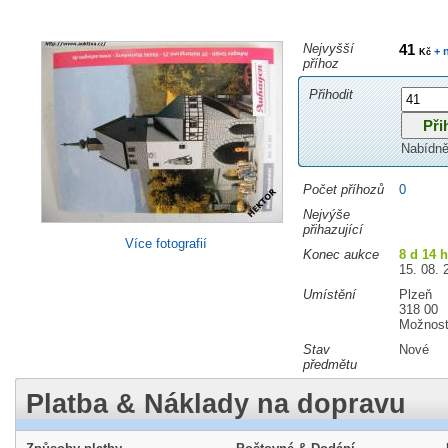
Nejvyšší
41
+ 
Kč
příhoz
Přihodit
Nabídně
Počet příhozů
0
Nejvýše
přihazující
Více fotografií
Konec aukce
8 d 14 
15. 08. 
Umístění
Plzeň
318 00
Možnost
Stav
Nové
předmětu
Platba & Náklady na dopravu