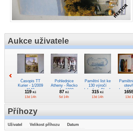
Aukce uživatele
Časopis TT
Pohlednice
Pamětní list ke
Pamětní 
Kurier - 1/2009
Atheny - Řecko
130 výročí
otevř
*142
z roku 1989.
lokodepa Plzeň
hranič.n
119
87
315
165
Kč
Kč
Kč
Nová nepoužitá
*2963
Železn
13d 14h
5d 14h
13d 14h
13d 
*5019
*29
Příhozy
Uživatel
Velikost příhozu
Datum
Pohlednice
Pohlednice
Pohlednice
Kres