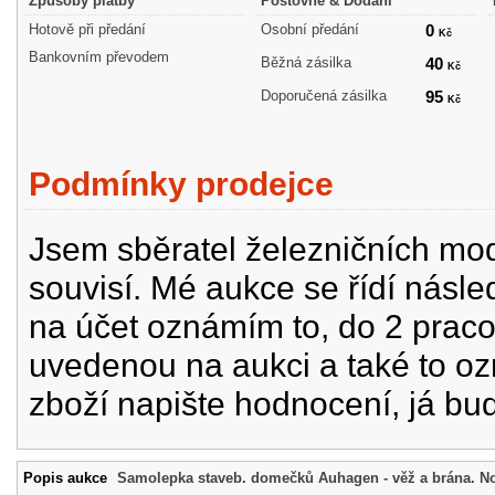
Způsoby platby
Poštovné & Dodání
Hotově při předání
Osobní předání
0
Kč
Bankovním převodem
Běžná zásilka
40
Kč
Doporučená zásilka
95
Kč
Podmínky prodejce
Jsem sběratel železničních mode
souvisí. Mé aukce se řídí násle
na účet oznámím to, do 2 prac
uvedenou na aukci a také to oz
zboží napište hodnocení, já bu
Popis aukce
Samolepka staveb. domečků Auhagen - věž a brána. No