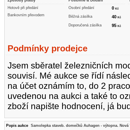
Způsoby platby
Poštovné & Dodání
Hotově při předání
Osobní předání
0
Kč
Bankovním převodem
Běžná zásilka
40
Kč
Doporučená zásilka
95
Kč
Podmínky prodejce
Jsem sběratel železničních mode
souvisí. Mé aukce se řídí násle
na účet oznámím to, do 2 prac
uvedenou na aukci a také to oz
zboží napište hodnocení, já bu
Popis aukce
Samolepka staveb. domečků Auhagen - výtopna. Nová 