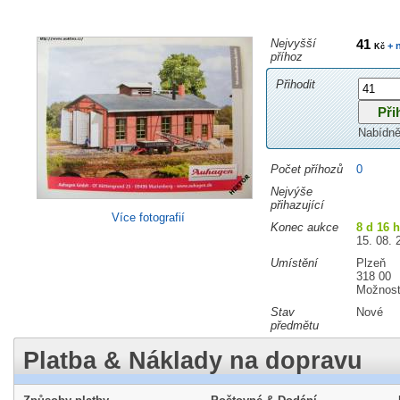
Nejvyšší
41
+ 
Kč
příhoz
Přihodit
Nabídně
Počet příhozů
0
Nejvýše
přihazující
Více fotografií
Konec aukce
8 d 16 
15. 08. 
Umístění
Plzeň
318 00
Možnost
Stav
Nové
předmětu
Platba & Náklady na dopravu