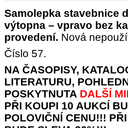
Samolepka stavebnice 
výtopna – vpravo bez ka
provedení.
Nová nepoužív
Číslo 57.
NA ČASOPISY, KATALO
LITERATURU, POHLEDN
POSKYTNUTA
DALŠÍ M
PŘI KOUPI 10 AUKCÍ B
POLOVIČNÍ CENU!!! PŘI