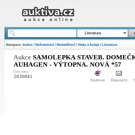
Navigace:
Aukce
/
Sběratelství
/
Modelářství
/
Vlaky a koleje
/
Literatura
Aukce
SAMOLEPKA STAVEB. DOMEČ
AUHAGEN - VÝTOPNA. NOVÁ *57
Číslo Aukce:
2830841
Sledovat
Doporučit